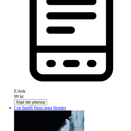
E-bok
99 kr
Köp
I det yttersta
I en familj finns inga fiender