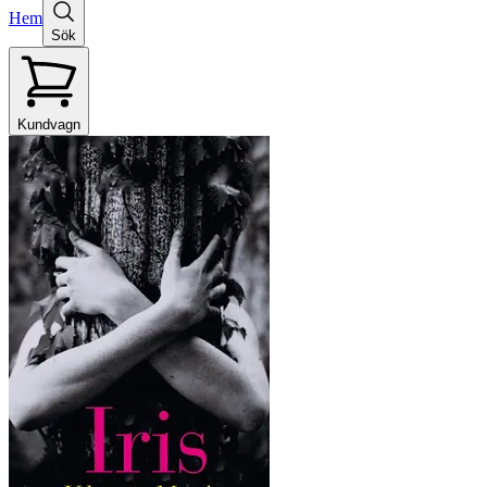
Hem
Sök
Kundvagn