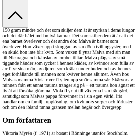
150 gram mindre och det som skiljer dem åt är styrkan i deras lungor
och det där hålet mellan två kamrar. Det som skiljer dem åt är att det
ena barnet överlever och det andra dör. Malva är barnet som
överlever. Hon växer upp i skuggan av sin döda tvillingsyster, med
en skuld hon inte blir kvitt. Som vuxen fl yttar Malva med sin man
till Nicaragua och känslanav tomhet tilltar. Malva plågas av små
tiggande händer som rycker i hennes kläder, av kvinnor som fulla av
ärr fl yr sina män, av djuren som krälar under huden och av hennes
eget förhållande till mannen som kväver henne allt mer. Även hos
Malvas mamma Viola river fl ytten upp smärtsamma sår. Skärvor av
minnen från ett annat trauma tränger sig på – ett trauma hon ägnat ett
liv åt att försöka glömma. Viola fl yr ut till växterna i sin trädgård,
samtidigt som Malvas pappa försvinner in i sin egen värld. Iris
handlar om en familj i upplösning, om kvinnors sorger och förluster
och om den ibland tunna gränsen mellan begär och övergrepp.
Om författaren
Viktoria Myrén (f. 1971) är bosatt i Rönninge utanför Stockholm.