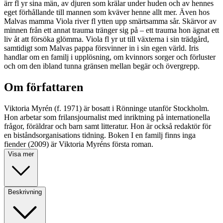
ärr fl yr sina män, av djuren som krälar under huden och av hennes
eget förhållande till mannen som kväver henne allt mer. Även hos
Malvas mamma Viola river fl ytten upp smärtsamma sår. Skärvor av
minnen från ett annat trauma tränger sig på – ett trauma hon ägnat ett
liv åt att försöka glömma. Viola fl yr ut till växterna i sin trädgård,
samtidigt som Malvas pappa försvinner in i sin egen värld. Iris
handlar om en familj i upplösning, om kvinnors sorger och förluster
och om den ibland tunna gränsen mellan begär och övergrepp.
Om författaren
Viktoria Myrén (f. 1971) är bosatt i Rönninge utanför Stockholm.
Hon arbetar som frilansjournalist med inriktning på internationella
frågor, föräldrar och barn samt litteratur. Hon är också redaktör för
en biståndsorganisations tidning. Boken I en familj finns inga
fiender (2009) är Viktoria Myréns första roman.
Visa mer
Beskrivning