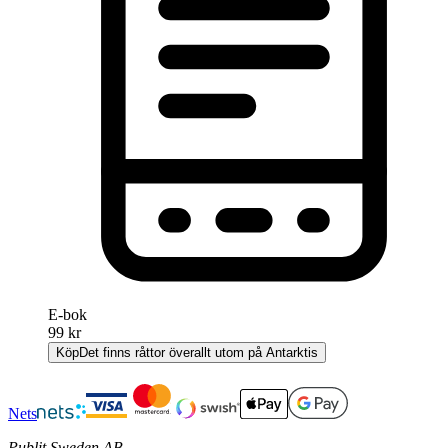
E-bok
99 kr
Köp
Det finns råttor överallt utom på Antarktis
Nets
Publit Sweden AB