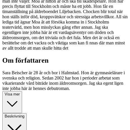
man inte väljer. Moa är nitton år och ska bli skådespelare. Hon har
precis flyttat till Stockholm och måste ha ett jobb. Hon får en
timanställning på äldreboendet Liljebacken. Chocken blir total när
hon ställs inför död, kroppsvätskor och stressiga arbetsvillkor. All sin
lediga tid ägnar Moa åt att försöka komma in i Stockholms
teatervärld, men hon misslyckas gång efter annan. Jag ska
egentligen inte jobba här är ett vardagsäventyr om döden och
äldreomsorgen, om det triviala och det fula. Men det är också en
berättelse om det vackra och viktiga som kan fi nnas där man minst
av allt trodde att man skulle hitta det
Om författaren
Sara Beischer är 28 år och bor i Halmstad. Hon är gymnasielärare i
svenska och religion. Sedan 2002 har hon i perioder arbetat som
vikarierande vård biträde inom äldreomsorgen. Jag ska egent ligen
inte jobba här är hennes debutroman.
Visa mer
Beskrivning