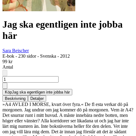
Jag ska egentligen inte jobba
här
Sara Beischer
E-bok
-
230 sidor
-
Svenska
-
2012
99 kr
Antal
Köp
Jag ska egentligen inte jobba här
Beskrivning
Detaljer
»A4 AVLED I MORSE, kvart över fyra.« De fl esta verkar dö på
morgonen. Jag undrar om jag kommer dö på morgonen. Vem är A4?
Det snurrar runt i mitt huvud. A måste innebära nedre botten, men
höger eller vänster? Alla korridorer ser likadana ut och jag har inte
lärt mig numren än. Inte bokstäverna heller för den delen. Vet inte
om jag vill lära mig dem. Det är innan jag förstår att det är sådant