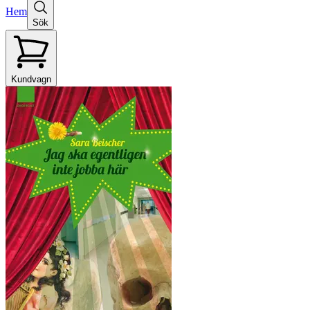
Hem
Sök
Kundvagn