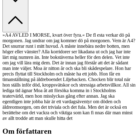
»A4 AVLED I MORSE, kvart över fyra.« De fl esta verkar dö på
morgonen. Jag undrar om jag kommer dö på morgonen. Vem är A4?
Det snurrar runt i mitt huvud. A måste innebära nedre botten, men
höger eller vänster? Alla korridorer ser likadana ut och jag har inte
lärt mig numren än. Inte bokstäverna heller för den delen. Vet inte
om jag vill lära mig dem. Det är innan jag förstår att det är sådant
man inte väljer. Moa är nitton år och ska bli skådespelare. Hon har
precis flyttat till Stockholm och måste ha ett jobb. Hon får en
timanställning på äldreboendet Liljebacken. Chocken blir total när
hon ställs inför död, kroppsvätskor och stressiga arbetsvillkor. All sin
lediga tid ägnar Moa åt att försöka komma in i Stockholms
teatervärld, men hon misslyckas gång efter annan. Jag ska
egentligen inte jobba här är ett vardagsäventyr om döden och
äldreomsorgen, om det triviala och det fula. Men det är också en
berättelse om det vackra och viktiga som kan fi nnas där man minst
av allt trodde att man skulle hitta det
Om författaren