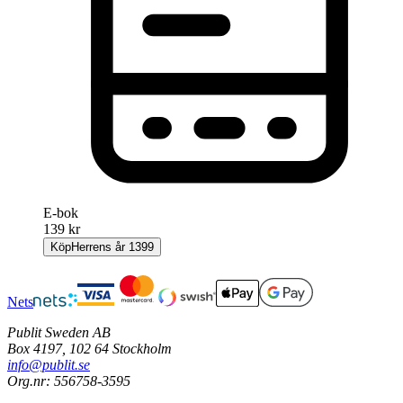
E-bok
139 kr
Köp
Herrens år 1399
Nets
Publit Sweden AB
Box 4197, 102 64 Stockholm
info@publit.se
Org.nr: 556758-3595