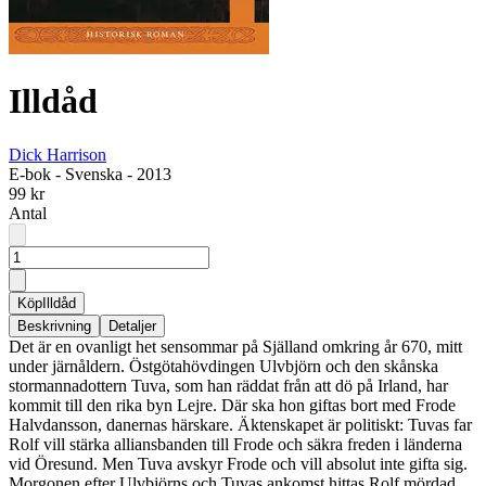
Illdåd
Dick Harrison
E-bok
-
Svenska
-
2013
99 kr
Antal
Köp
Illdåd
Beskrivning
Detaljer
Det är en ovanligt het sensommar på Själland omkring år 670, mitt
under järnåldern. Östgötahövdingen Ulvbjörn och den skånska
stormannadottern Tuva, som han räddat från att dö på Irland, har
kommit till den rika byn Lejre. Där ska hon giftas bort med Frode
Halvdansson, danernas härskare. Äktenskapet är politiskt: Tuvas far
Rolf vill stärka alliansbanden till Frode och säkra freden i länderna
vid Öresund. Men Tuva avskyr Frode och vill absolut inte gifta sig.
Morgonen efter Ulvbjörns och Tuvas ankomst hittas Rolf mördad.