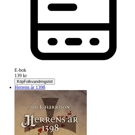
E-bok
139 kr
Köp
Folkvandringstid
Herrens år 1398