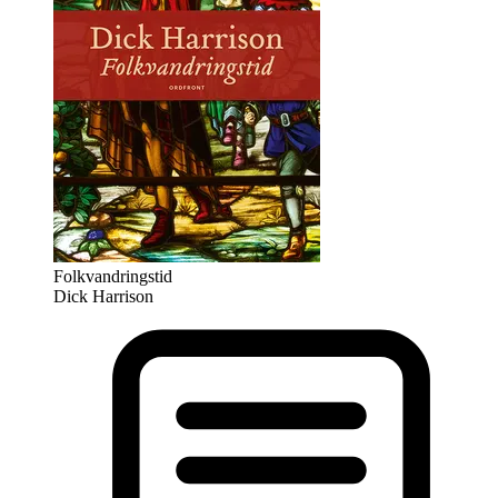
Folkvandringstid
Dick Harrison