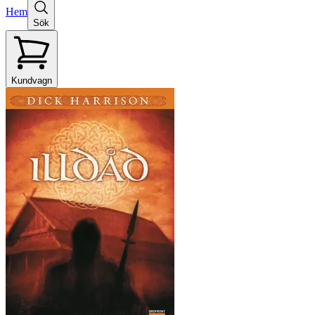
Hem
Sök
Kundvagn