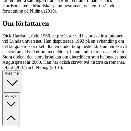
för att hindra sanningen från att komma fram. Illdåd är Dick
Harrisons tredje historiska spänningsroman, och en fristående
fortsättning på Niding (2010).
Om författaren
Dick Harrison, född 1966, är professor vid historiska institutionen
vid Lunds universitet. Han disputerade 1993 på en avhandling om
det langobardiska riket i Italien under tidig medeltid. Han har skrivit
ett stort antal böcker om medeltiden, bland andra Jarlens sekel och
Stora döden, den stora krönikan om digerdöden som belönades med
Augustpriset år 2000. Han har också skrivit två historiska romaner,
Ofärd (2007) och Niding (2010).
Visa mer
Detaljer