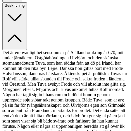
Beskrivning
Det är en ovanligt het sensommar på Själland omkring år 670, mitt
under järnåldern. Östgötahövdingen Ulvbjörn och den skånska
stormannadottern Tuva, som han räddat från att dö på Irland, har
kommit till den rika byn Lejre. Där ska hon giftas bort med Frode
Halvdansson, danernas härskare. Äktenskapet är politiskt: Tuvas far
Rolf vill stärka alliansbanden till Frode och säkra freden i länderna
vid Öresund. Men Tuva avskyr Frode och vill absolut inte gifta sig.
Morgonen efter Ulvbjörns och Tuvas ankomst hittas Rolf mördad.
Någon har tagit sig in i hans rum och dödat honom genom
upprepade spjutstötar rakt genom kroppen. Både Tuva, som är arg
på sin far för tvångsäktenskapet, och Ulvbjörns egen son Grimoald,
som anlänt från Frankland, misstänks för brottet. Det enda sättet att
rentvå dem är att hitta mördaren, och Ulvbjörn ger sig ut på en jakt
som snart visar sig bli både svårare och farligare än han kunnat
förutse. Någon eller några är uppenbarligen beredda att gå över lik