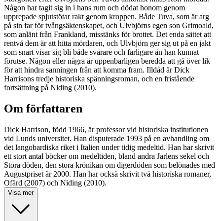
Någon har tagit sig in i hans rum och dödat honom genom
upprepade spjutstötar rakt genom kroppen. Både Tuva, som är arg
på sin far för tvångsäktenskapet, och Ulvbjörns egen son Grimoald,
som anlänt från Frankland, misstänks för brottet. Det enda sättet att
rentvå dem är att hitta mördaren, och Ulvbjörn ger sig ut på en jakt
som snart visar sig bli både svårare och farligare än han kunnat
förutse. Någon eller några är uppenbarligen beredda att gå över lik
för att hindra sanningen från att komma fram. Illdåd är Dick
Harrisons tredje historiska spänningsroman, och en fristående
fortsättning på Niding (2010).
Om författaren
Dick Harrison, född 1966, är professor vid historiska institutionen
vid Lunds universitet. Han disputerade 1993 på en avhandling om
det langobardiska riket i Italien under tidig medeltid. Han har skrivit
ett stort antal böcker om medeltiden, bland andra Jarlens sekel och
Stora döden, den stora krönikan om digerdöden som belönades med
Augustpriset år 2000. Han har också skrivit två historiska romaner,
Ofärd (2007) och Niding (2010).
Visa mer