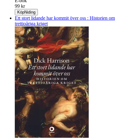
E-bok
99 kr
Köp
Niding
Ett stort lidande har kommit över oss : Historien om
trettioåriga kriget