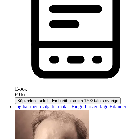
E-bok
69 kr
Köp
Jarlens sekel : En berättelse om 1200-talets sverige
Jag har ingen vilja till makt : Biografi över Tage Erlander