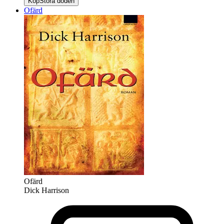
Köp
Stora döden
Ofärd
Ofärd
Dick Harrison