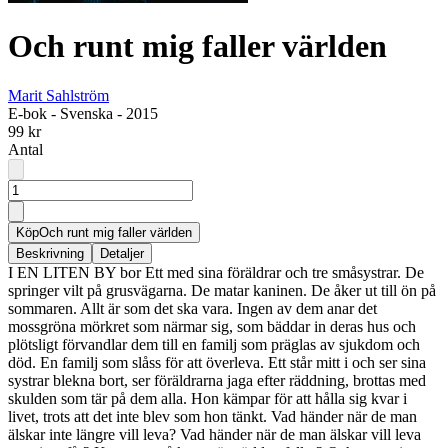
Och runt mig faller världen
Marit Sahlström
E-bok
-
Svenska
-
2015
99 kr
Antal
Köp
Och runt mig faller världen
Beskrivning
Detaljer
I EN LITEN BY bor Ett med sina föräldrar och tre småsystrar. De
springer vilt på grusvägarna. De matar kaninen. De åker ut till ön på
sommaren. Allt är som det ska vara. Ingen av dem anar det
mossgröna mörkret som närmar sig, som bäddar in deras hus och
plötsligt förvandlar dem till en familj som präglas av sjukdom och
död. En familj som slåss för att överleva. Ett står mitt i och ser sina
systrar blekna bort, ser föräldrarna jaga efter räddning, brottas med
skulden som tär på dem alla. Hon kämpar för att hålla sig kvar i
livet, trots att det inte blev som hon tänkt. Vad händer när de man
älskar inte längre vill leva? Vad händer när de man älskar vill leva