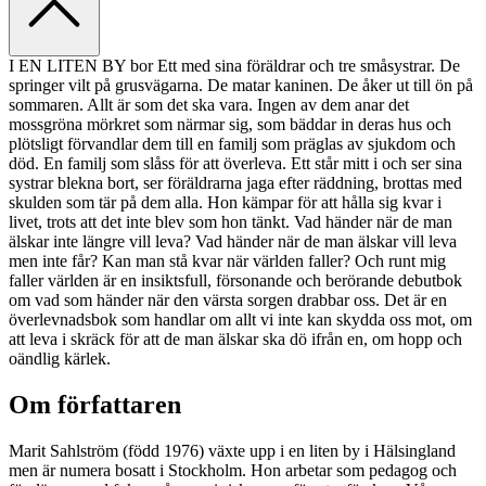
I EN LITEN BY bor Ett med sina föräldrar och tre småsystrar. De
springer vilt på grusvägarna. De matar kaninen. De åker ut till ön på
sommaren. Allt är som det ska vara. Ingen av dem anar det
mossgröna mörkret som närmar sig, som bäddar in deras hus och
plötsligt förvandlar dem till en familj som präglas av sjukdom och
död. En familj som slåss för att överleva. Ett står mitt i och ser sina
systrar blekna bort, ser föräldrarna jaga efter räddning, brottas med
skulden som tär på dem alla. Hon kämpar för att hålla sig kvar i
livet, trots att det inte blev som hon tänkt. Vad händer när de man
älskar inte längre vill leva? Vad händer när de man älskar vill leva
men inte får? Kan man stå kvar när världen faller? Och runt mig
faller världen är en insiktsfull, försonande och berörande debutbok
om vad som händer när den värsta sorgen drabbar oss. Det är en
överlevnadsbok som handlar om allt vi inte kan skydda oss mot, om
att leva i skräck för att de man älskar ska dö ifrån en, om hopp och
oändlig kärlek.
Om författaren
Marit Sahlström (född 1976) växte upp i en liten by i Hälsingland
men är numera bosatt i Stockholm. Hon arbetar som pedagog och