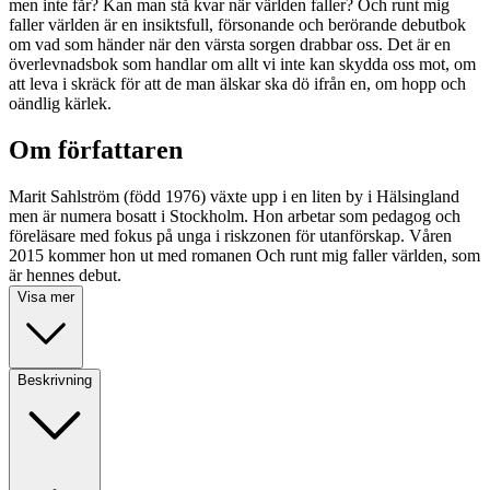
men inte får? Kan man stå kvar när världen faller? Och runt mig
faller världen är en insiktsfull, försonande och berörande debutbok
om vad som händer när den värsta sorgen drabbar oss. Det är en
överlevnadsbok som handlar om allt vi inte kan skydda oss mot, om
att leva i skräck för att de man älskar ska dö ifrån en, om hopp och
oändlig kärlek.
Om författaren
Marit Sahlström (född 1976) växte upp i en liten by i Hälsingland
men är numera bosatt i Stockholm. Hon arbetar som pedagog och
föreläsare med fokus på unga i riskzonen för utanförskap. Våren
2015 kommer hon ut med romanen Och runt mig faller världen, som
är hennes debut.
Visa mer
Beskrivning