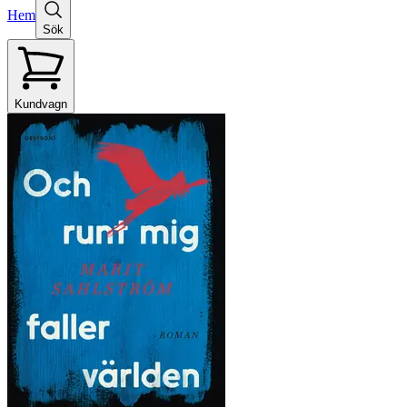
Hem
Sök
Kundvagn