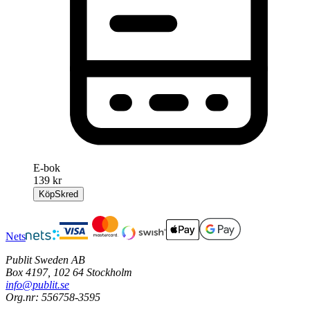
E-bok
139 kr
Köp
Skred
Nets
Publit Sweden AB
Box 4197, 102 64 Stockholm
info@publit.se
Org.nr: 556758-3595