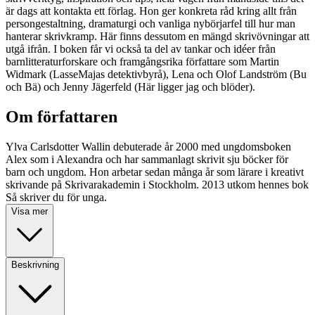
är dags att kontakta ett förlag. Hon ger konkreta råd kring allt från
persongestaltning, dramaturgi och vanliga nybörjarfel till hur man
hanterar skrivkramp. Här finns dessutom en mängd skrivövningar att
utgå ifrån. I boken får vi också ta del av tankar och idéer från
barnlitteraturforskare och framgångsrika författare som Martin
Widmark (LasseMajas detektivbyrå), Lena och Olof Landström (Bu
och Bä) och Jenny Jägerfeld (Här ligger jag och blöder).
Om författaren
Ylva Carlsdotter Wallin debuterade år 2000 med ungdomsboken
Alex som i Alexandra och har sammanlagt skrivit sju böcker för
barn och ungdom. Hon arbetar sedan många år som lärare i kreativt
skrivande på Skrivarakademin i Stockholm. 2013 utkom hennes bok
Så skriver du för unga.
Visa mer
Beskrivning