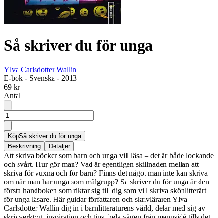
Så skriver du för unga
Ylva Carlsdotter Wallin
E-bok
-
Svenska
-
2013
69 kr
Antal
Köp
Så skriver du för unga
Beskrivning
Detaljer
Att skriva böcker som barn och unga vill läsa – det är både lockande
och svårt. Hur gör man? Vad är egentligen skillnaden mellan att
skriva för vuxna och för barn? Finns det något man inte kan skriva
om när man har unga som målgrupp? Så skriver du för unga är den
första handboken som riktar sig till dig som vill skriva skönlitterärt
för unga läsare. Här guidar författaren och skrivläraren Ylva
Carlsdotter Wallin dig in i barnlitteraturens värld, delar med sig av
skrivverktyg, inspiration och tips, hela vägen från manusidé tills det