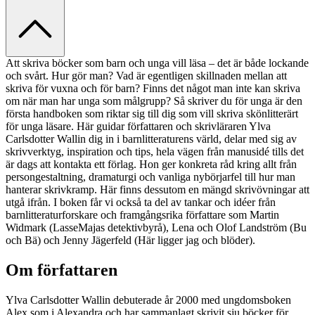
Att skriva böcker som barn och unga vill läsa – det är både lockande
och svårt. Hur gör man? Vad är egentligen skillnaden mellan att
skriva för vuxna och för barn? Finns det något man inte kan skriva
om när man har unga som målgrupp? Så skriver du för unga är den
första handboken som riktar sig till dig som vill skriva skönlitterärt
för unga läsare. Här guidar författaren och skrivläraren Ylva
Carlsdotter Wallin dig in i barnlitteraturens värld, delar med sig av
skrivverktyg, inspiration och tips, hela vägen från manusidé tills det
är dags att kontakta ett förlag. Hon ger konkreta råd kring allt från
persongestaltning, dramaturgi och vanliga nybörjarfel till hur man
hanterar skrivkramp. Här finns dessutom en mängd skrivövningar att
utgå ifrån. I boken får vi också ta del av tankar och idéer från
barnlitteraturforskare och framgångsrika författare som Martin
Widmark (LasseMajas detektivbyrå), Lena och Olof Landström (Bu
och Bä) och Jenny Jägerfeld (Här ligger jag och blöder).
Om författaren
Ylva Carlsdotter Wallin debuterade år 2000 med ungdomsboken
Alex som i Alexandra och har sammanlagt skrivit sju böcker för