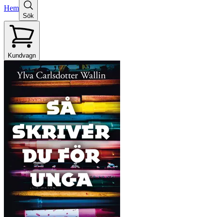
Hem
Sök
Kundvagn