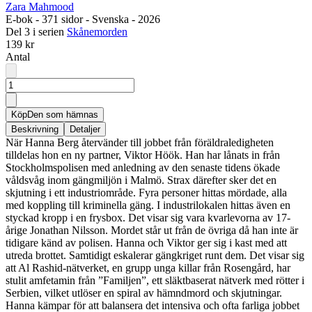
Zara Mahmood
E-bok
-
371 sidor
-
Svenska
-
2026
Del 3 i serien
Skånemorden
139 kr
Antal
Köp
Den som hämnas
Beskrivning
Detaljer
När Hanna Berg återvänder till jobbet från föräldraledigheten
tilldelas hon en ny partner, Viktor Höök. Han har lånats in från
Stockholmspolisen med anledning av den senaste tidens ökade
våldsvåg inom gängmiljön i Malmö. Strax därefter sker det en
skjutning i ett industriområde. Fyra personer hittas mördade, alla
med koppling till kriminella gäng. I industrilokalen hittas även en
styckad kropp i en frysbox. Det visar sig vara kvarlevorna av 17-
årige Jonathan Nilsson. Mordet står ut från de övriga då han inte är
tidigare känd av polisen. Hanna och Viktor ger sig i kast med att
utreda brottet. Samtidigt eskalerar gängkriget runt dem. Det visar sig
att Al Rashid-nätverket, en grupp unga killar från Rosengård, har
stulit amfetamin från ”Familjen”, ett släktbaserat nätverk med rötter i
Serbien, vilket utlöser en spiral av hämndmord och skjutningar.
Hanna kämpar för att balansera det intensiva och ofta farliga jobbet