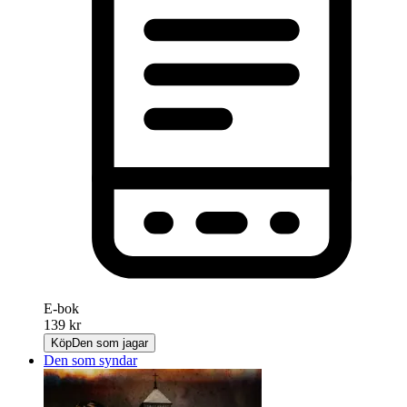
E-bok
139 kr
Köp
Den som jagar
Den som syndar