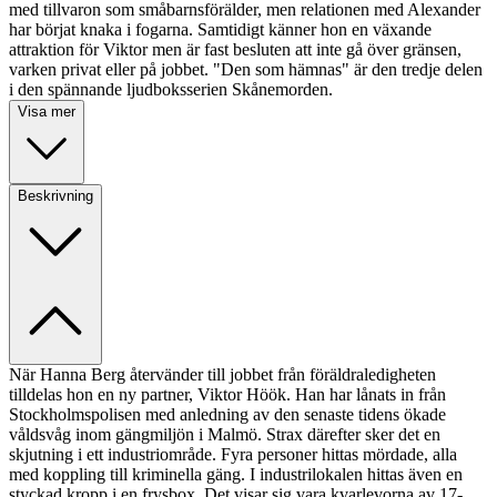
med tillvaron som småbarnsförälder, men relationen med Alexander
har börjat knaka i fogarna. Samtidigt känner hon en växande
attraktion för Viktor men är fast besluten att inte gå över gränsen,
varken privat eller på jobbet. "Den som hämnas" är den tredje delen
i den spännande ljudboksserien Skånemorden.
Visa mer
Beskrivning
När Hanna Berg återvänder till jobbet från föräldraledigheten
tilldelas hon en ny partner, Viktor Höök. Han har lånats in från
Stockholmspolisen med anledning av den senaste tidens ökade
våldsvåg inom gängmiljön i Malmö. Strax därefter sker det en
skjutning i ett industriområde. Fyra personer hittas mördade, alla
med koppling till kriminella gäng. I industrilokalen hittas även en
styckad kropp i en frysbox. Det visar sig vara kvarlevorna av 17-