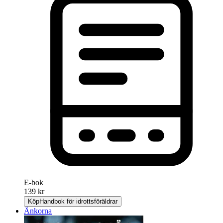
E-bok
139 kr
Köp
Handbok för idrottsföräldrar
Änkorna