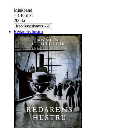
Mjukband
+ 1 format
200 kr
Köp
Kungshamra -67
Redarens hustru