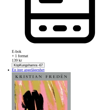
E-bok
+ 1 format
139 kr
Köp
Kungshamra -67
En inre angelägenhet