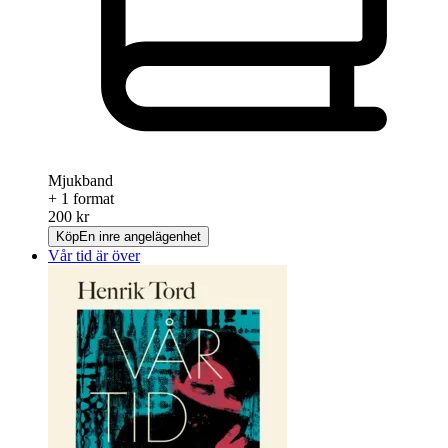
Mjukband
+ 1 format
200 kr
Köp
En inre angelägenhet
Vår tid är över