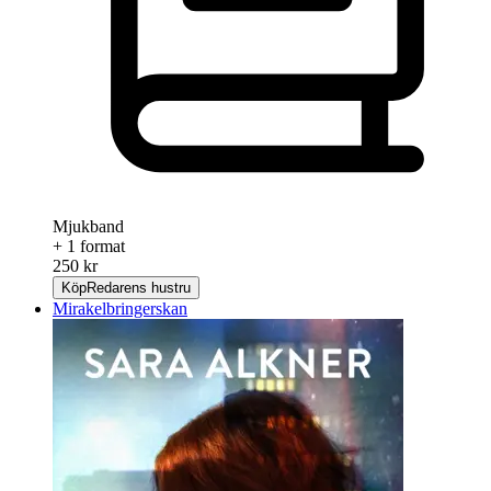
Mjukband
+ 1 format
250 kr
Köp
Redarens hustru
Mirakelbringerskan