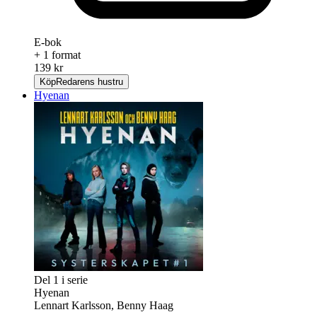
E-bok
+ 1 format
139 kr
Köp
Redarens hustru
Hyenan
Del 1 i serie
Hyenan
Lennart Karlsson, Benny Haag