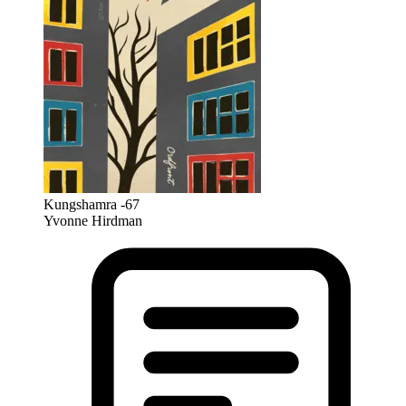
Kungshamra -67
Yvonne Hirdman