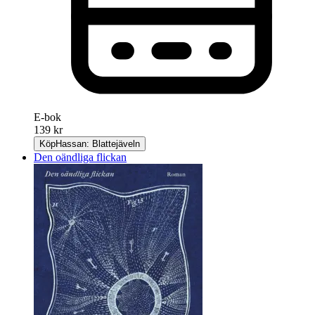
E-bok
139 kr
Köp
Hassan: Blattejäveln
Den oändliga flickan