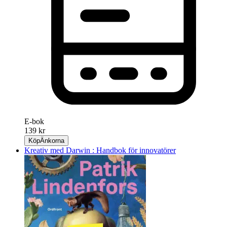
E-bok
139 kr
Köp
Änkorna
Kreativ med Darwin : Handbok för innovatörer