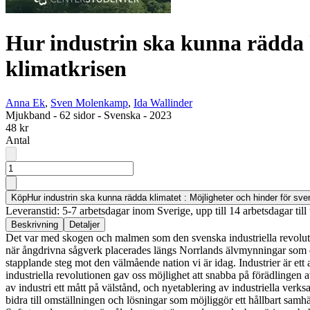
Hur industrin ska kunna rädda k
klimatkrisen
Anna Ek
,
Sven Molenkamp
,
Ida Wallinder
Mjukband
-
62 sidor
-
Svenska
-
2023
48 kr
Antal
Köp
Hur industrin ska kunna rädda klimatet : Möjligheter och hinder för sv
Leveranstid: 5-7 arbetsdagar inom Sverige, upp till 14 arbetsdagar till 
Beskrivning
Detaljer
Det var med skogen och malmen som den svenska industriella revolution
när ångdrivna sågverk placerades längs Norrlands älvmynningar som den
stapplande steg mot den välmående nation vi är idag. Industrier är et
industriella revolutionen gav oss möjlighet att snabba på förädlinge
av industri ett mått på välstånd, och nyetablering av industriella verk
bidra till omställningen och lösningar som möjliggör ett hållbart samhäl