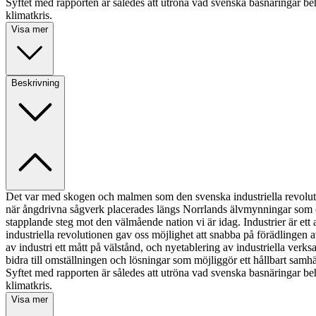
Syftet med rapporten är således att utröna vad svenska basnäringar behöve
klimatkris.
Visa mer
Beskrivning
Det var med skogen och malmen som den svenska industriella revolution
när ångdrivna sågverk placerades längs Norrlands älvmynningar som den
stapplande steg mot den välmående nation vi är idag. Industrier är et
industriella revolutionen gav oss möjlighet att snabba på förädlinge
av industri ett mått på välstånd, och nyetablering av industriella verk
bidra till omställningen och lösningar som möjliggör ett hållbart samhäl
Syftet med rapporten är således att utröna vad svenska basnäringar behöve
klimatkris.
Visa mer