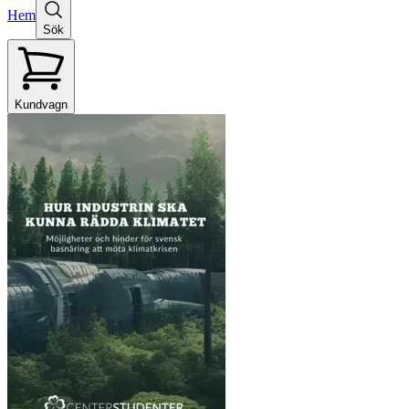
Hem
Sök
Kundvagn