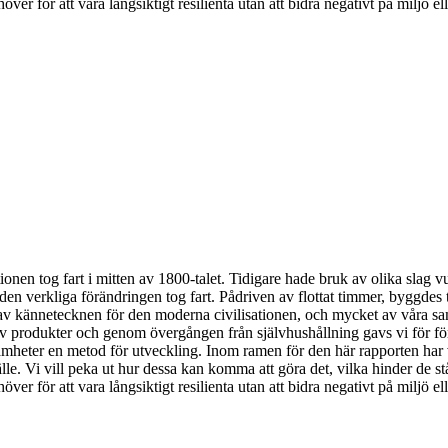
r för att vara långsiktigt resilienta utan att bidra negativt på miljö elle
en tog fart i mitten av 1800-talet. Tidigare hade bruk av olika slag vux
 verkliga förändringen tog fart. Pådriven av flottat timmer, byggdes ti
t av kännetecknen för den moderna civilisationen, och mycket av våra sa
n av produkter och genom övergången från självhushållning gavs vi för 
samheter en metod för utveckling. Inom ramen för den här rapporten har v
le. Vi vill peka ut hur dessa kan komma att göra det, vilka hinder de står
r för att vara långsiktigt resilienta utan att bidra negativt på miljö elle