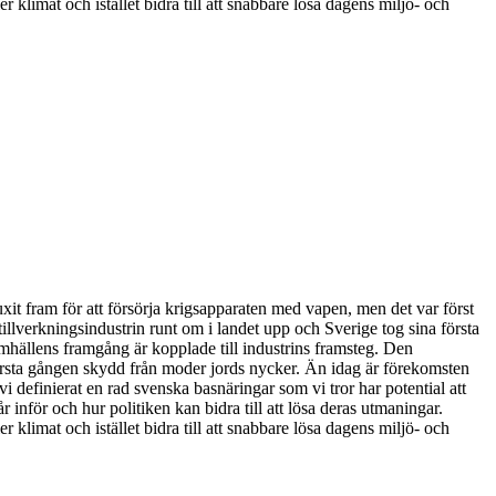
r klimat och istället bidra till att snabbare lösa dagens miljö- och
it fram för att försörja krigsapparaten med vapen, men det var först
llverkningsindustrin runt om i landet upp och Sverige tog sina första
mhällens framgång är kopplade till industrins framsteg. Den
första gången skydd från moder jords nycker. Än idag är förekomsten
i definierat en rad svenska basnäringar som vi tror har potential att
 inför och hur politiken kan bidra till att lösa deras utmaningar.
r klimat och istället bidra till att snabbare lösa dagens miljö- och