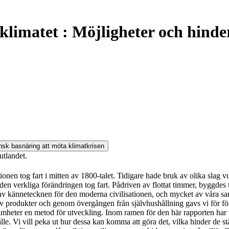
limatet : Möjligheter och hinde
ensk basnäring att möta klimatkrisen
utlandet.
en tog fart i mitten av 1800-talet. Tidigare hade bruk av olika slag vux
 verkliga förändringen tog fart. Pådriven av flottat timmer, byggdes ti
t av kännetecknen för den moderna civilisationen, och mycket av våra sa
n av produkter och genom övergången från självhushållning gavs vi för 
samheter en metod för utveckling. Inom ramen för den här rapporten har v
le. Vi vill peka ut hur dessa kan komma att göra det, vilka hinder de står