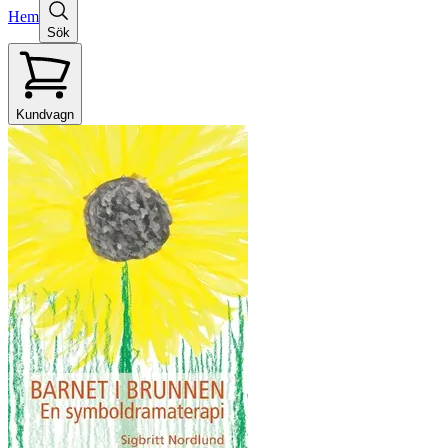
Hem
Sök
Kundvagn