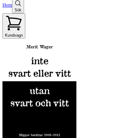
Hem
Sök
Kundvagn