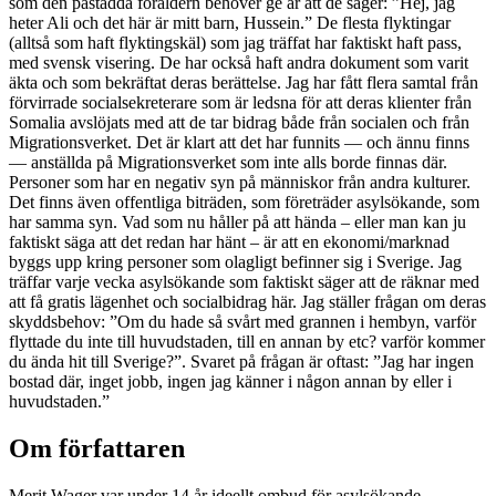
som den påstådda föräldern behöver ge är att de säger: ”Hej, jag
heter Ali och det här är mitt barn, Hussein.” De flesta flyktingar
(alltså som haft flyktingskäl) som jag träffat har faktiskt haft pass,
med svensk visering. De har också haft andra dokument som varit
äkta och som bekräftat deras berättelse. Jag har fått flera samtal från
förvirrade socialsekreterare som är ledsna för att deras klienter från
Somalia avslöjats med att de tar bidrag både från socialen och från
Migrationsverket. Det är klart att det har funnits — och ännu finns
— anställda på Migrationsverket som inte alls borde finnas där.
Personer som har en negativ syn på människor från andra kulturer.
Det finns även offentliga biträden, som företräder asylsökande, som
har samma syn. Vad som nu håller på att hända – eller man kan ju
faktiskt säga att det redan har hänt – är att en ekonomi/marknad
byggs upp kring personer som olagligt befinner sig i Sverige. Jag
träffar varje vecka asylsökande som faktiskt säger att de räknar med
att få gratis lägenhet och socialbidrag här. Jag ställer frågan om deras
skyddsbehov: ”Om du hade så svårt med grannen i hembyn, varför
flyttade du inte till huvudstaden, till en annan by etc? varför kommer
du ända hit till Sverige?”. Svaret på frågan är oftast: ”Jag har ingen
bostad där, inget jobb, ingen jag känner i någon annan by eller i
huvudstaden.”
Om författaren
Merit Wager var under 14 år ideellt ombud för asylsökande