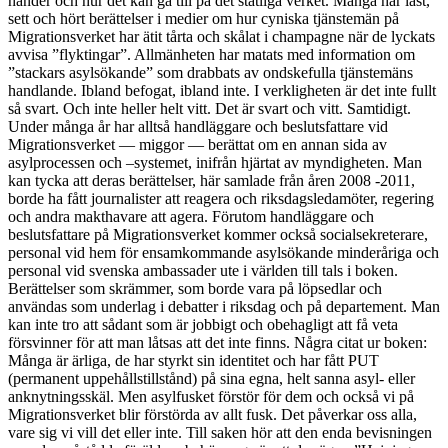
händer och hur det kan gå till på det statliga verket. Många har läst,
sett och hört berättelser i medier om hur cyniska tjänstemän på
Migrationsverket har ätit tårta och skålat i champagne när de lyckats
avvisa ”flyktingar”. Allmänheten har matats med information om
”stackars asylsökande” som drabbats av ondskefulla tjänstemäns
handlande. Ibland befogat, ibland inte. I verkligheten är det inte fullt
så svart. Och inte heller helt vitt. Det är svart och vitt. Samtidigt.
Under många år har alltså handläggare och beslutsfattare vid
Migrationsverket — miggor — berättat om en annan sida av
asylprocessen och –systemet, inifrån hjärtat av myndigheten. Man
kan tycka att deras berättelser, här samlade från åren 2008 -2011,
borde ha fått journalister att reagera och riksdagsledamöter, regering
och andra makthavare att agera. Förutom handläggare och
beslutsfattare på Migrationsverket kommer också socialsekreterare,
personal vid hem för ensamkommande asylsökande minderåriga och
personal vid svenska ambassader ute i världen till tals i boken.
Berättelser som skrämmer, som borde vara på löpsedlar och
användas som underlag i debatter i riksdag och på departement. Man
kan inte tro att sådant som är jobbigt och obehagligt att få veta
försvinner för att man låtsas att det inte finns. Några citat ur boken:
Många är ärliga, de har styrkt sin identitet och har fått PUT
(permanent uppehållstillstånd) på sina egna, helt sanna asyl- eller
anknytningsskäl. Men asylfusket förstör för dem och också vi på
Migrationsverket blir förstörda av allt fusk. Det påverkar oss alla,
vare sig vi vill det eller inte. Till saken hör att den enda bevisningen