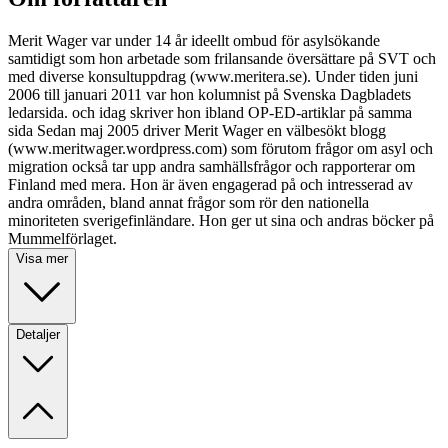
Merit Wager var under 14 år ideellt ombud för asylsökande
samtidigt som hon arbetade som frilansande översättare på SVT och
med diverse konsultuppdrag (www.meritera.se). Under tiden juni
2006 till januari 2011 var hon kolumnist på Svenska Dagbladets
ledarsida. och idag skriver hon ibland OP-ED-artiklar på samma
sida Sedan maj 2005 driver Merit Wager en välbesökt blogg
(www.meritwager.wordpress.com) som förutom frågor om asyl och
migration också tar upp andra samhällsfrågor och rapporterar om
Finland med mera. Hon är även engagerad på och intresserad av
andra områden, bland annat frågor som rör den nationella
minoriteten sverigefinländare. Hon ger ut sina och andras böcker på
Mummelförlaget.
Visa mer
Detaljer