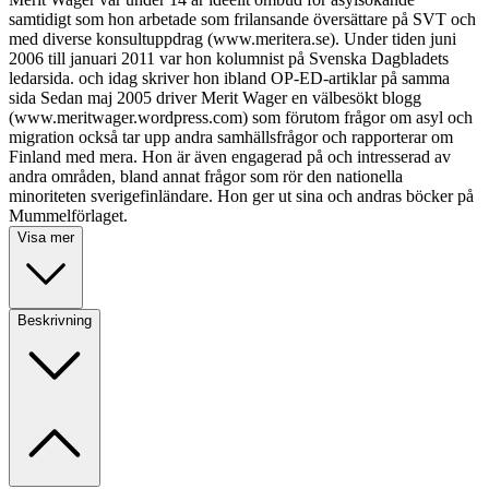
samtidigt som hon arbetade som frilansande översättare på SVT och
med diverse konsultuppdrag (www.meritera.se). Under tiden juni
2006 till januari 2011 var hon kolumnist på Svenska Dagbladets
ledarsida. och idag skriver hon ibland OP-ED-artiklar på samma
sida Sedan maj 2005 driver Merit Wager en välbesökt blogg
(www.meritwager.wordpress.com) som förutom frågor om asyl och
migration också tar upp andra samhällsfrågor och rapporterar om
Finland med mera. Hon är även engagerad på och intresserad av
andra områden, bland annat frågor som rör den nationella
minoriteten sverigefinländare. Hon ger ut sina och andras böcker på
Mummelförlaget.
Visa mer
Beskrivning