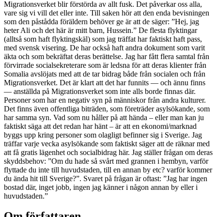
Migrationsverket blir förstörda av allt fusk. Det påverkar oss alla,
vare sig vi vill det eller inte. Till saken hör att den enda bevisningen
som den påstådda föräldern behöver ge är att de säger: ”Hej, jag
heter Ali och det här är mitt barn, Hussein.” De flesta flyktingar
(alltså som haft flyktingskäl) som jag träffat har faktiskt haft pass,
med svensk visering. De har också haft andra dokument som varit
äkta och som bekräftat deras berättelse. Jag har fått flera samtal från
förvirrade socialsekreterare som är ledsna för att deras klienter från
Somalia avslöjats med att de tar bidrag både från socialen och från
Migrationsverket. Det är klart att det har funnits — och ännu finns
— anställda på Migrationsverket som inte alls borde finnas där.
Personer som har en negativ syn på människor från andra kulturer.
Det finns även offentliga biträden, som företräder asylsökande, som
har samma syn. Vad som nu håller på att hända – eller man kan ju
faktiskt säga att det redan har hänt – är att en ekonomi/marknad
byggs upp kring personer som olagligt befinner sig i Sverige. Jag
träffar varje vecka asylsökande som faktiskt säger att de räknar med
att få gratis lägenhet och socialbidrag här. Jag ställer frågan om deras
skyddsbehov: ”Om du hade så svårt med grannen i hembyn, varför
flyttade du inte till huvudstaden, till en annan by etc? varför kommer
du ända hit till Sverige?”. Svaret på frågan är oftast: ”Jag har ingen
bostad där, inget jobb, ingen jag känner i någon annan by eller i
huvudstaden.”
Om författaren