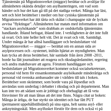
Tjänstemän på Migrationsverket (miggor) berättar och avslöjar för
allmänheten okända detaljer om asylhanteringen, om vad som
händer och hur det kan gå till på det statliga verket. Många har läst,
sett och hört berättelser i medier om hur cyniska tjänstemän på
Migrationsverket har ätit tårta och skålat i champagne när de lyckats
avvisa ”flyktingar”. Allmänheten har matats med information om
”stackars asylsökande” som drabbats av ondskefulla tjänstemäns
handlande. Ibland befogat, ibland inte. I verkligheten är det inte fullt
så svart. Och inte heller helt vitt. Det är svart och vitt. Samtidigt.
Under många år har alltså handläggare och beslutsfattare vid
Migrationsverket — miggor — berättat om en annan sida av
asylprocessen och –systemet, inifrån hjärtat av myndigheten. Man
kan tycka att deras berättelser, här samlade från åren 2008 -2011,
borde ha fått journalister att reagera och riksdagsledamöter, regering
och andra makthavare att agera. Förutom handläggare och
beslutsfattare på Migrationsverket kommer också socialsekreterare,
personal vid hem för ensamkommande asylsökande minderåriga och
personal vid svenska ambassader ute i världen till tals i boken.
Berättelser som skrämmer, som borde vara på löpsedlar och
användas som underlag i debatter i riksdag och på departement. Man
kan inte tro att sådant som är jobbigt och obehagligt att få veta
försvinner för att man låtsas att det inte finns. Några citat ur boken:
Många är ärliga, de har styrkt sin identitet och har fått PUT
(permanent uppehållstillstånd) på sina egna, helt sanna asyl- eller
anknytningsskäl. Men asylfusket förstör för dem och också vi på