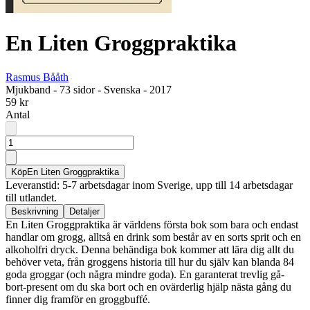
En Liten Groggpraktika
Rasmus Bååth
Mjukband
-
73 sidor
-
Svenska
-
2017
59 kr
Antal
Köp
En Liten Groggpraktika
Leveranstid: 5-7 arbetsdagar inom Sverige, upp till 14 arbetsdagar
till utlandet.
Beskrivning
Detaljer
En Liten Groggpraktika är världens första bok som bara och endast
handlar om grogg, alltså en drink som består av en sorts sprit och en
alkoholfri dryck. Denna behändiga bok kommer att lära dig allt du
behöver veta, från groggens historia till hur du själv kan blanda 84
goda groggar (och några mindre goda). En garanterat trevlig gå-
bort-present om du ska bort och en ovärderlig hjälp nästa gång du
finner dig framför en groggbuffé.