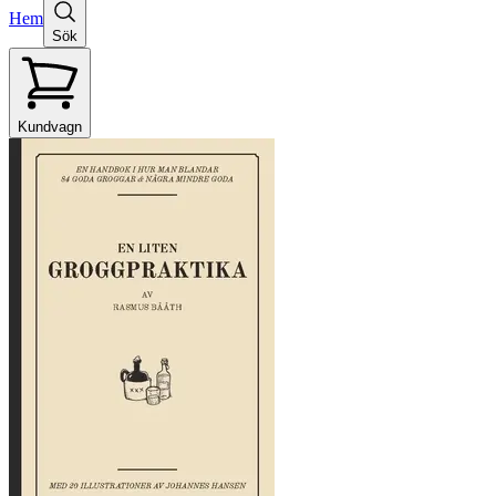
Hem
Sök
Kundvagn