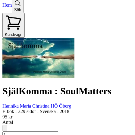
Hem
Sök
Kundvagn
SjälKomma : SoulMatters
Hannika Maria Christina HÖ Öberg
E-bok
-
329 sidor
-
Svenska
-
2018
95 kr
Antal