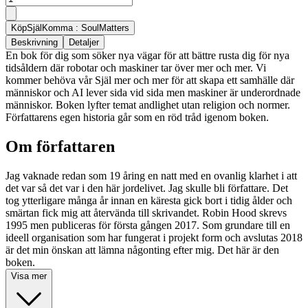
Köp
SjälKomma : SoulMatters
Beskrivning
Detaljer
En bok för dig som söker nya vägar för att bättre rusta dig för nya
tidsåldern där robotar och maskiner tar över mer och mer. Vi
kommer behöva vår Själ mer och mer för att skapa ett samhälle där
människor och AI lever sida vid sida men maskiner är underordnade
människor. Boken lyfter temat andlighet utan religion och normer.
Författarens egen historia går som en röd tråd igenom boken.
Om författaren
Jag vaknade redan som 19 åring en natt med en ovanlig klarhet i att
det var så det var i den här jordelivet. Jag skulle bli författare. Det
tog ytterligare många år innan en käresta gick bort i tidig ålder och
smärtan fick mig att återvända till skrivandet. Robin Hood skrevs
1995 men publiceras för första gången 2017. Som grundare till en
ideell organisation som har fungerat i projekt form och avslutas 2018
är det min önskan att lämna någonting efter mig. Det här är den
boken.
Visa mer