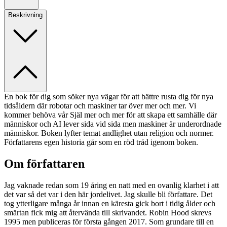
Beskrivning
En bok för dig som söker nya vägar för att bättre rusta dig för nya
tidsåldern där robotar och maskiner tar över mer och mer. Vi
kommer behöva vår Själ mer och mer för att skapa ett samhälle där
människor och AI lever sida vid sida men maskiner är underordnade
människor. Boken lyfter temat andlighet utan religion och normer.
Författarens egen historia går som en röd tråd igenom boken.
Om författaren
Jag vaknade redan som 19 åring en natt med en ovanlig klarhet i att
det var så det var i den här jordelivet. Jag skulle bli författare. Det
tog ytterligare många år innan en käresta gick bort i tidig ålder och
smärtan fick mig att återvända till skrivandet. Robin Hood skrevs
1995 men publiceras för första gången 2017. Som grundare till en