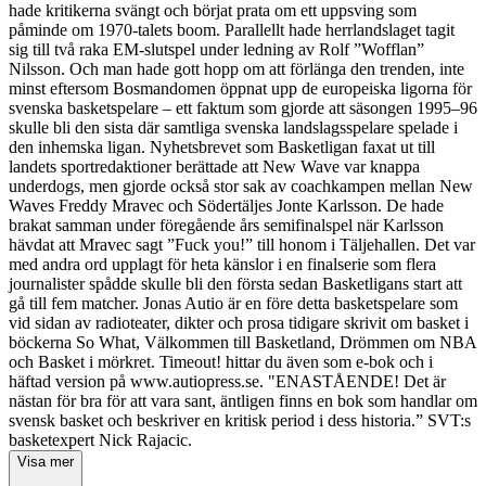
hade kritikerna svängt och börjat prata om ett uppsving som
påminde om 1970-talets boom. Parallellt hade herrlandslaget tagit
sig till två raka EM-slutspel under ledning av Rolf ”Wofflan”
Nilsson. Och man hade gott hopp om att förlänga den trenden, inte
minst eftersom Bosmandomen öppnat upp de europeiska ligorna för
svenska basketspelare – ett faktum som gjorde att säsongen 1995–96
skulle bli den sista där samtliga svenska landslagsspelare spelade i
den inhemska ligan. Nyhetsbrevet som Basketligan faxat ut till
landets sportredaktioner berättade att New Wave var knappa
underdogs, men gjorde också stor sak av coachkampen mellan New
Waves Freddy Mravec och Södertäljes Jonte Karlsson. De hade
brakat samman under föregående års semifinalspel när Karlsson
hävdat att Mravec sagt ”Fuck you!” till honom i Täljehallen. Det var
med andra ord upplagt för heta känslor i en finalserie som flera
journalister spådde skulle bli den första sedan Basketligans start att
gå till fem matcher. Jonas Autio är en före detta basketspelare som
vid sidan av radioteater, dikter och prosa tidigare skrivit om basket i
böckerna So What, Välkommen till Basketland, Drömmen om NBA
och Basket i mörkret. Timeout! hittar du även som e-bok och i
häftad version på www.autiopress.se. "ENASTÅENDE! Det är
nästan för bra för att vara sant, äntligen finns en bok som handlar om
svensk basket och beskriver en kritisk period i dess historia.” SVT:s
basketexpert Nick Rajacic.
Visa mer