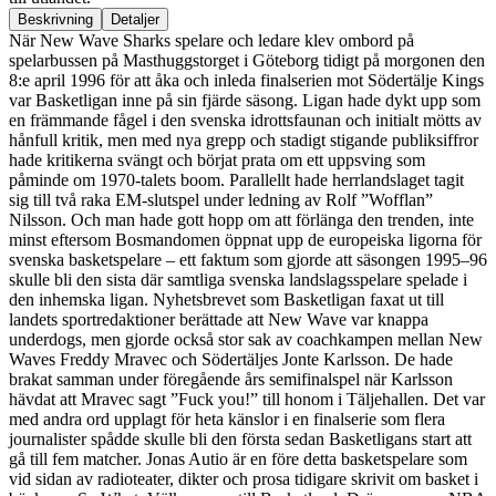
Beskrivning
Detaljer
När New Wave Sharks spelare och ledare klev ombord på
spelarbussen på Masthuggstorget i Göteborg tidigt på morgonen den
8:e april 1996 för att åka och inleda finalserien mot Södertälje Kings
var Basketligan inne på sin fjärde säsong. Ligan hade dykt upp som
en främmande fågel i den svenska idrottsfaunan och initialt mötts av
hånfull kritik, men med nya grepp och stadigt stigande publiksiffror
hade kritikerna svängt och börjat prata om ett uppsving som
påminde om 1970-talets boom. Parallellt hade herrlandslaget tagit
sig till två raka EM-slutspel under ledning av Rolf ”Wofflan”
Nilsson. Och man hade gott hopp om att förlänga den trenden, inte
minst eftersom Bosmandomen öppnat upp de europeiska ligorna för
svenska basketspelare – ett faktum som gjorde att säsongen 1995–96
skulle bli den sista där samtliga svenska landslagsspelare spelade i
den inhemska ligan. Nyhetsbrevet som Basketligan faxat ut till
landets sportredaktioner berättade att New Wave var knappa
underdogs, men gjorde också stor sak av coachkampen mellan New
Waves Freddy Mravec och Södertäljes Jonte Karlsson. De hade
brakat samman under föregående års semifinalspel när Karlsson
hävdat att Mravec sagt ”Fuck you!” till honom i Täljehallen. Det var
med andra ord upplagt för heta känslor i en finalserie som flera
journalister spådde skulle bli den första sedan Basketligans start att
gå till fem matcher. Jonas Autio är en före detta basketspelare som
vid sidan av radioteater, dikter och prosa tidigare skrivit om basket i