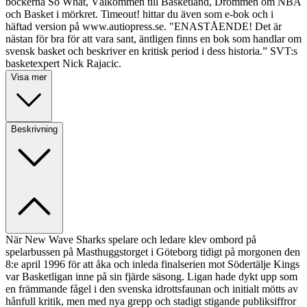
böckerna So What, Välkommen till Basketland, Drömmen om NBA
och Basket i mörkret. Timeout! hittar du även som e-bok och i
häftad version på www.autiopress.se. "ENASTÅENDE! Det är
nästan för bra för att vara sant, äntligen finns en bok som handlar om
svensk basket och beskriver en kritisk period i dess historia.” SVT:s
basketexpert Nick Rajacic.
Visa mer
Beskrivning
När New Wave Sharks spelare och ledare klev ombord på
spelarbussen på Masthuggstorget i Göteborg tidigt på morgonen den
8:e april 1996 för att åka och inleda finalserien mot Södertälje Kings
var Basketligan inne på sin fjärde säsong. Ligan hade dykt upp som
en främmande fågel i den svenska idrottsfaunan och initialt mötts av
hånfull kritik, men med nya grepp och stadigt stigande publiksiffror