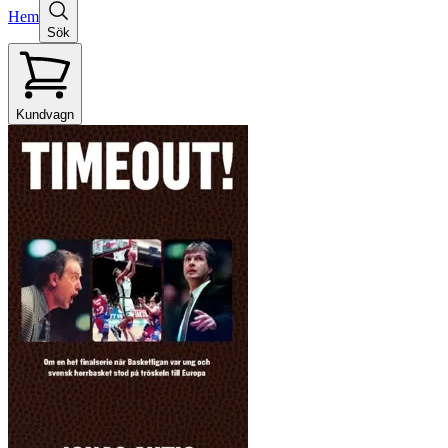
Hem
Sök
Kundvagn