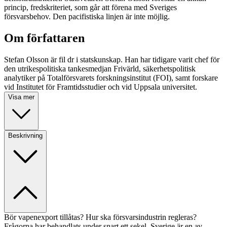
princip, fredskriteriet, som går att förena med Sveriges
försvarsbehov. Den pacifistiska linjen är inte möjlig.
Om författaren
Stefan Olsson är fil dr i statskunskap. Han har tidigare varit chef för
den utrikespolitiska tankesmedjan Frivärld, säkerhetspolitisk
analytiker på Totalförsvarets forskningsinstitut (FOI), samt forskare
vid Institutet för Framtidsstudier och vid Uppsala universitet.
Visa mer
Beskrivning
Bör vapenexport tillåtas? Hur ska försvarsindustrin regleras?
Frågorna har behandlats under snart ett sekel. Sverige är en av