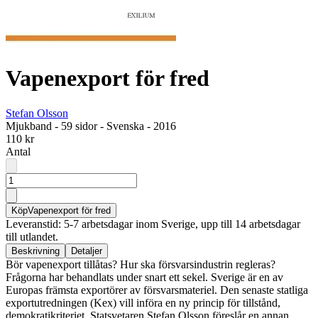
Vapenexport för fred
Stefan Olsson
Mjukband
-
59 sidor
-
Svenska
-
2016
110 kr
Antal
Köp
Vapenexport för fred
Leveranstid: 5-7 arbetsdagar inom Sverige, upp till 14 arbetsdagar
till utlandet.
Beskrivning
Detaljer
Bör vapenexport tillåtas? Hur ska försvarsindustrin regleras?
Frågorna har behandlats under snart ett sekel. Sverige är en av
Europas främsta exportörer av försvarsmateriel. Den senaste statliga
exportutredningen (Kex) vill införa en ny princip för tillstånd,
demokratikriteriet. Statsvetaren Stefan Olsson föreslår en annan