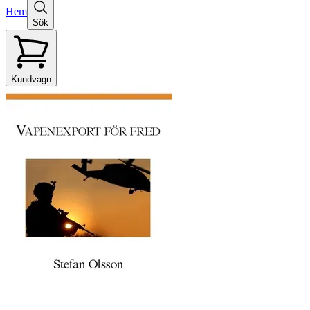
Hem
Sök
Kundvagn