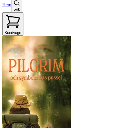
Hem
Sök
Kundvagn