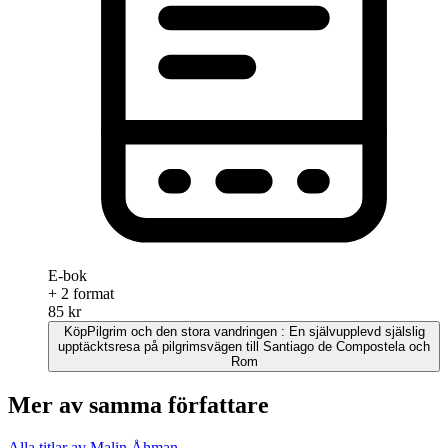
E-bok
+ 2 format
85 kr
Köp
Pilgrim och den stora vandringen : En självupplevd själslig
upptäcktsresa på pilgrimsvägen till Santiago de Compostela och
Rom
Mer av samma författare
Alla titlar av Malin Åhman