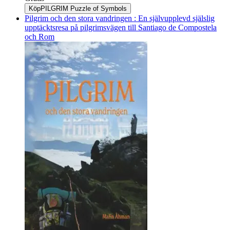
Köp
PILGRIM Puzzle of Symbols
Pilgrim och den stora vandringen : En självupplevd själslig
upptäcktsresa på pilgrimsvägen till Santiago de Compostela
och Rom