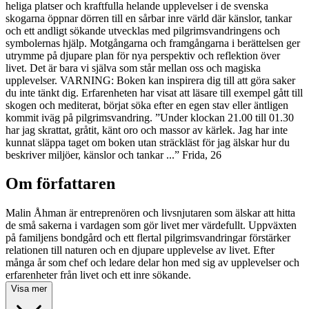
heliga platser och kraftfulla helande upplevelser i de svenska
skogarna öppnar dörren till en sårbar inre värld där känslor, tankar
och ett andligt sökande utvecklas med pilgrimsvandringens och
symbolernas hjälp. Motgångarna och framgångarna i berättelsen ger
utrymme på djupare plan för nya perspektiv och reflektion över
livet. Det är bara vi själva som står mellan oss och magiska
upplevelser. VARNING: Boken kan inspirera dig till att göra saker
du inte tänkt dig. Erfarenheten har visat att läsare till exempel gått till
skogen och mediterat, börjat söka efter en egen stav eller äntligen
kommit iväg på pilgrimsvandring. ”Under klockan 21.00 till 01.30
har jag skrattat, gråtit, känt oro och massor av kärlek. Jag har inte
kunnat släppa taget om boken utan sträckläst för jag älskar hur du
beskriver miljöer, känslor och tankar ...” Frida, 26
Om författaren
Malin Åhman är entreprenören och livsnjutaren som älskar att hitta
de små sakerna i vardagen som gör livet mer värdefullt. Uppväxten
på familjens bondgård och ett flertal pilgrimsvandringar förstärker
relationen till naturen och en djupare upplevelse av livet. Efter
många år som chef och ledare delar hon med sig av upplevelser och
erfarenheter från livet och ett inre sökande.
Visa mer