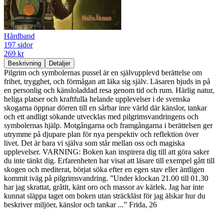
Hårdband
197 sidor
269 kr
Beskrivning
Detaljer
Pilgrim och symbolernas pussel är en självupplevd berättelse om
frihet, trygghet, och förmågan att läka sig själv. Läsaren bjuds in på
en personlig och känsloladdad resa genom tid och rum. Härlig natur,
heliga platser och kraftfulla helande upplevelser i de svenska
skogarna öppnar dörren till en sårbar inre värld där känslor, tankar
och ett andligt sökande utvecklas med pilgrimsvandringens och
symbolernas hjälp. Motgångarna och framgångarna i berättelsen ger
utrymme på djupare plan för nya perspektiv och reflektion över
livet. Det är bara vi själva som står mellan oss och magiska
upplevelser. VARNING: Boken kan inspirera dig till att göra saker
du inte tänkt dig. Erfarenheten har visat att läsare till exempel gått till
skogen och mediterat, börjat söka efter en egen stav eller äntligen
kommit iväg på pilgrimsvandring. ”Under klockan 21.00 till 01.30
har jag skrattat, gråtit, känt oro och massor av kärlek. Jag har inte
kunnat släppa taget om boken utan sträckläst för jag älskar hur du
beskriver miljöer, känslor och tankar ...” Frida, 26