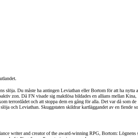
utlandet.
gnens slöja. Du måste ha antingen Leviathan eller Bortom för att ha nytt
aktiv zon. Då FN visade sig maktlösa bildades en allians mellan Kina, R
kom terrordådet och att stoppa dem en gång för alla. Det var då som de 
slöja och Leviathan. Skuggstaten skildrar kartläggandet av en fiende s
 freelance writer and creator of the award-winning RPG, Bortom: Lögnen