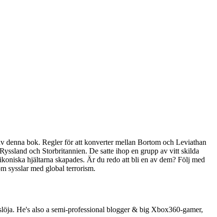
a av denna bok. Regler för att konverter mellan Bortom och Leviathan
yssland och Storbritannien. De satte ihop en grupp av vitt skilda
ikoniska hjältarna skapades. Är du redo att bli en av dem? Följ med
om sysslar med global terrorism.
s slöja. He's also a semi-professional blogger & big Xbox360-gamer,