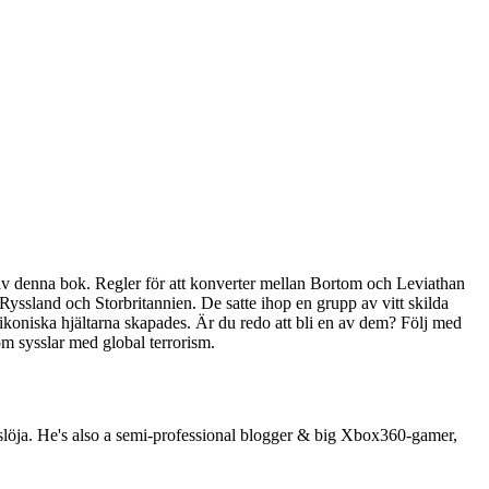
a av denna bok. Regler för att konverter mellan Bortom och Leviathan
yssland och Storbritannien. De satte ihop en grupp av vitt skilda
ikoniska hjältarna skapades. Är du redo att bli en av dem? Följ med
om sysslar med global terrorism.
s slöja. He's also a semi-professional blogger & big Xbox360-gamer,