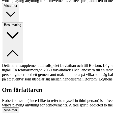
who's playing anything for achievements. A free spirit, addicted to the 
Visa mer
Beskrivning
Detta är ett supplement till rollspelet Leviathan och till Bortom: Lö
ingår! En februarimorgon 2050 förvandlades Mellanöstern till en radio
personligheter med ett gemensamt mål: att ta reda på vilka som låg ba
på ett äventyr som utspelar sig mellan händelserna i Bortom: Lögnens 
Om författaren
Robert Jonsson (since I like to refer to myself in third person) is a
who's playing anything for achievements. A free spirit, addicted to the 
Visa mer