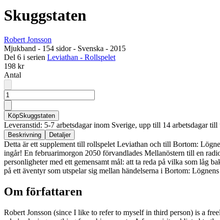
Skuggstaten
Robert Jonsson
Mjukband
-
154 sidor
-
Svenska
-
2015
Del 6 i serien
Leviathan - Rollspelet
198 kr
Antal
Köp
Skuggstaten
Leveranstid: 5-7 arbetsdagar inom Sverige, upp till 14 arbetsdagar till 
Beskrivning
Detaljer
Detta är ett supplement till rollspelet Leviathan och till Bortom: Lö
ingår! En februarimorgon 2050 förvandlades Mellanöstern till en radio
personligheter med ett gemensamt mål: att ta reda på vilka som låg ba
på ett äventyr som utspelar sig mellan händelserna i Bortom: Lögnens 
Om författaren
Robert Jonsson (since I like to refer to myself in third person) is a