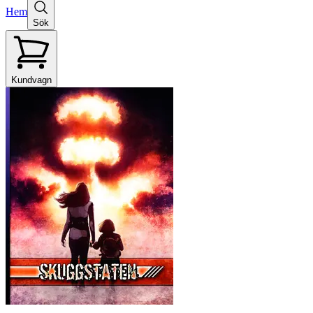
Hem
Sök
Kundvagn