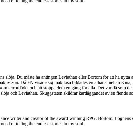
need of telling the endless stories in my soul.
gnens slöja. Du måste ha antingen Leviathan eller Bortom för att ha nytt
aktiv zon. Då FN visade sig maktlösa bildades en allians mellan Kina, R
kom terrordådet och att stoppa dem en gång för alla. Det var då som de 
slöja och Leviathan. Skuggstaten skildrar kartläggandet av en fiende s
 freelance writer and creator of the award-winning RPG, Bortom: Lögnen
need of telling the endless stories in my soul.