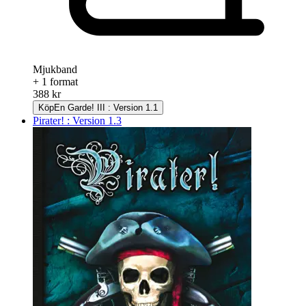
Mjukband
+ 1 format
388 kr
Köp
En Garde! III : Version 1.1
Pirater! : Version 1.3