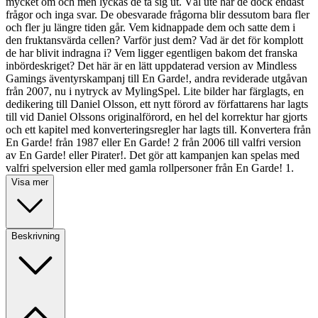
mycket om och men lyckas de ta sig ut. Väl ute har de dock endast
frågor och inga svar. De obesvarade frågorna blir dessutom bara fler
och fler ju längre tiden går. Vem kidnappade dem och satte dem i
den fruktansvärda cellen? Varför just dem? Vad är det för komplott
de har blivit indragna i? Vem ligger egentligen bakom det franska
inbördeskriget? Det här är en lätt uppdaterad version av Mindless
Gamings äventyrskampanj till En Garde!, andra reviderade utgåvan
från 2007, nu i nytryck av MylingSpel. Lite bilder har färglagts, en
dedikering till Daniel Olsson, ett nytt förord av författarens har lagts
till vid Daniel Olssons originalförord, en hel del korrektur har gjorts
och ett kapitel med konverteringsregler har lagts till. Konvertera från
En Garde! från 1987 eller En Garde! 2 från 2006 till valfri version
av En Garde! eller Pirater!. Det gör att kampanjen kan spelas med
valfri spelversion eller med gamla rollpersoner från En Garde! 1.
Visa mer
Beskrivning