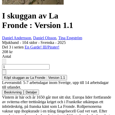
I skuggan av La
Fronde : Version 1.1
Daniel Andersson
,
Daniel Olsson
,
Tina Engström
Mjukband
-
104 sidor
-
Svenska
-
2025
Del 3 i serien
En Garde! III/Pirater!
208 kr
Antal
Köp
I skuggan av La Fronde : Version 1.1
Leveranstid: 5-7 arbetsdagar inom Sverige, upp till 14 arbetsdagar
till utlandet.
Beskrivning
Detaljer
Vintern är här och år 1650 går mot sitt slut. Europa lider fortfarande
av sviterna efter trettioåriga kriget och i Frankrike utkämpas ett
inbördeskrig, på franska känt som La Fronde. Rollpersonerna
vaknar upp ihopkurade i en trång fängelsecell Gud vet vart. Efter