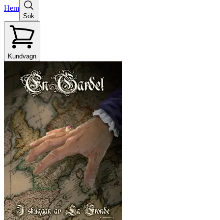
Hem
Sök
Kundvagn