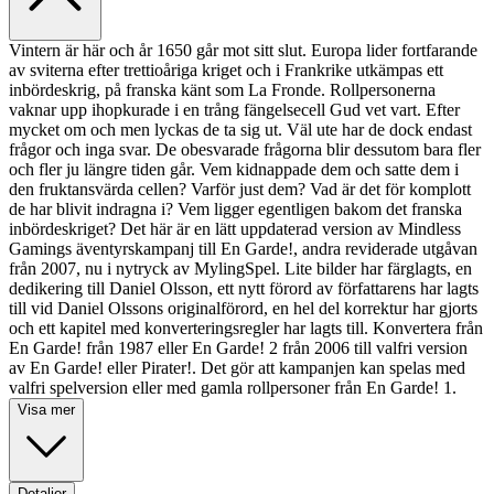
Vintern är här och år 1650 går mot sitt slut. Europa lider fortfarande
av sviterna efter trettioåriga kriget och i Frankrike utkämpas ett
inbördeskrig, på franska känt som La Fronde. Rollpersonerna
vaknar upp ihopkurade i en trång fängelsecell Gud vet vart. Efter
mycket om och men lyckas de ta sig ut. Väl ute har de dock endast
frågor och inga svar. De obesvarade frågorna blir dessutom bara fler
och fler ju längre tiden går. Vem kidnappade dem och satte dem i
den fruktansvärda cellen? Varför just dem? Vad är det för komplott
de har blivit indragna i? Vem ligger egentligen bakom det franska
inbördeskriget? Det här är en lätt uppdaterad version av Mindless
Gamings äventyrskampanj till En Garde!, andra reviderade utgåvan
från 2007, nu i nytryck av MylingSpel. Lite bilder har färglagts, en
dedikering till Daniel Olsson, ett nytt förord av författarens har lagts
till vid Daniel Olssons originalförord, en hel del korrektur har gjorts
och ett kapitel med konverteringsregler har lagts till. Konvertera från
En Garde! från 1987 eller En Garde! 2 från 2006 till valfri version
av En Garde! eller Pirater!. Det gör att kampanjen kan spelas med
valfri spelversion eller med gamla rollpersoner från En Garde! 1.
Visa mer
Detaljer