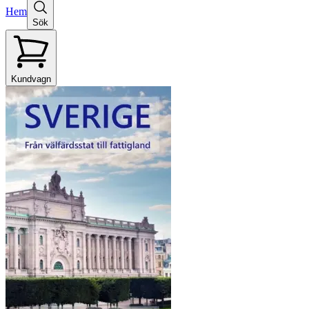
Hem
Sök
Kundvagn