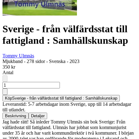
Sverige - från välfärdsstat till
fattigland : Samhällskunskap
Tommy Ulmnäs
Mjukband
-
278 sidor
-
Svenska
-
2023
350 kr
Antal
Köp
Sverige - från välfärdsstat till fattigland : Samhällskunskap
Leveranstid: 5-7 arbetsdagar inom Sverige, upp till 14 arbetsdagar
till utlandet.
Beskrivning
Detaljer
Jag hade rätt! Så inleder Tommy Ulmnäs sin bok Sverige: Från
välfärdsstat till fattigland. Ulmnäs har jobbat som kommunjurist
under 35 år och har varit kommundirektör i två kommuner. I början
av 2000-talet var han ordförande för moderaterna i Leksand och