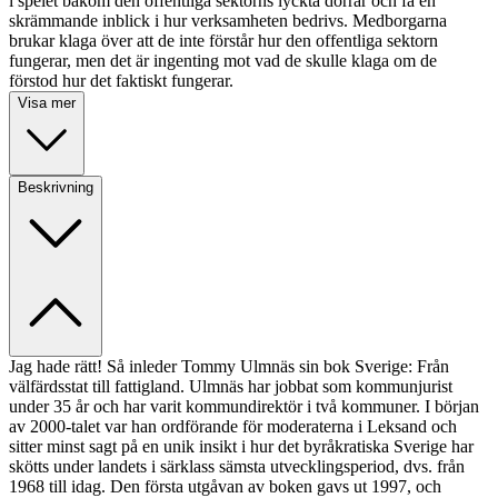
i spelet bakom den offentliga sektorns lyckta dörrar och få en
skrämmande inblick i hur verksamheten bedrivs. Medborgarna
brukar klaga över att de inte förstår hur den offentliga sektorn
fungerar, men det är ingenting mot vad de skulle klaga om de
förstod hur det faktiskt fungerar.
Visa mer
Beskrivning
Jag hade rätt! Så inleder Tommy Ulmnäs sin bok Sverige: Från
välfärdsstat till fattigland. Ulmnäs har jobbat som kommunjurist
under 35 år och har varit kommundirektör i två kommuner. I början
av 2000-talet var han ordförande för moderaterna i Leksand och
sitter minst sagt på en unik insikt i hur det byråkratiska Sverige har
skötts under landets i särklass sämsta utvecklingsperiod, dvs. från
1968 till idag. Den första utgåvan av boken gavs ut 1997, och