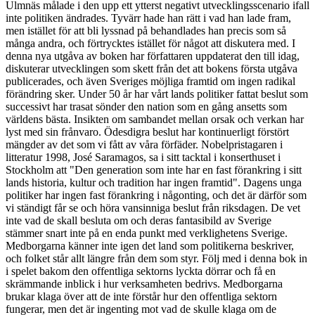
Ulmnäs målade i den upp ett ytterst negativt utvecklingsscenario ifall
inte politiken ändrades. Tyvärr hade han rätt i vad han lade fram,
men istället för att bli lyssnad på behandlades han precis som så
många andra, och förtrycktes istället för något att diskutera med. I
denna nya utgåva av boken har författaren uppdaterat den till idag,
diskuterar utvecklingen som skett från det att bokens första utgåva
publicerades, och även Sveriges möjliga framtid om ingen radikal
förändring sker. Under 50 år har vårt lands politiker fattat beslut som
successivt har trasat sönder den nation som en gång ansetts som
världens bästa. Insikten om sambandet mellan orsak och verkan har
lyst med sin frånvaro. Ödesdigra beslut har kontinuerligt förstört
mängder av det som vi fått av våra förfäder. Nobelpristagaren i
litteratur 1998, José Saramagos, sa i sitt tacktal i konserthuset i
Stockholm att "Den generation som inte har en fast förankring i sitt
lands historia, kultur och tradition har ingen framtid". Dagens unga
politiker har ingen fast förankring i någonting, och det är därför som
vi ständigt får se och höra vansinniga beslut från riksdagen. De vet
inte vad de skall besluta om och deras fantasibild av Sverige
stämmer snart inte på en enda punkt med verklighetens Sverige.
Medborgarna känner inte igen det land som politikerna beskriver,
och folket står allt längre från dem som styr. Följ med i denna bok in
i spelet bakom den offentliga sektorns lyckta dörrar och få en
skrämmande inblick i hur verksamheten bedrivs. Medborgarna
brukar klaga över att de inte förstår hur den offentliga sektorn
fungerar, men det är ingenting mot vad de skulle klaga om de