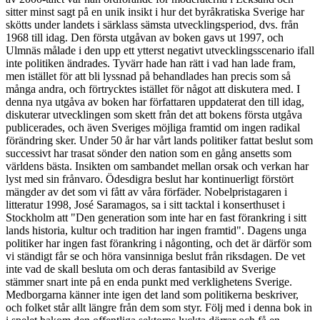
sitter minst sagt på en unik insikt i hur det byråkratiska Sverige har
skötts under landets i särklass sämsta utvecklingsperiod, dvs. från
1968 till idag. Den första utgåvan av boken gavs ut 1997, och
Ulmnäs målade i den upp ett ytterst negativt utvecklingsscenario ifall
inte politiken ändrades. Tyvärr hade han rätt i vad han lade fram,
men istället för att bli lyssnad på behandlades han precis som så
många andra, och förtrycktes istället för något att diskutera med. I
denna nya utgåva av boken har författaren uppdaterat den till idag,
diskuterar utvecklingen som skett från det att bokens första utgåva
publicerades, och även Sveriges möjliga framtid om ingen radikal
förändring sker. Under 50 år har vårt lands politiker fattat beslut som
successivt har trasat sönder den nation som en gång ansetts som
världens bästa. Insikten om sambandet mellan orsak och verkan har
lyst med sin frånvaro. Ödesdigra beslut har kontinuerligt förstört
mängder av det som vi fått av våra förfäder. Nobelpristagaren i
litteratur 1998, José Saramagos, sa i sitt tacktal i konserthuset i
Stockholm att "Den generation som inte har en fast förankring i sitt
lands historia, kultur och tradition har ingen framtid". Dagens unga
politiker har ingen fast förankring i någonting, och det är därför som
vi ständigt får se och höra vansinniga beslut från riksdagen. De vet
inte vad de skall besluta om och deras fantasibild av Sverige
stämmer snart inte på en enda punkt med verklighetens Sverige.
Medborgarna känner inte igen det land som politikerna beskriver,
och folket står allt längre från dem som styr. Följ med i denna bok in