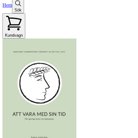
Hem
Sök
Kundvagn