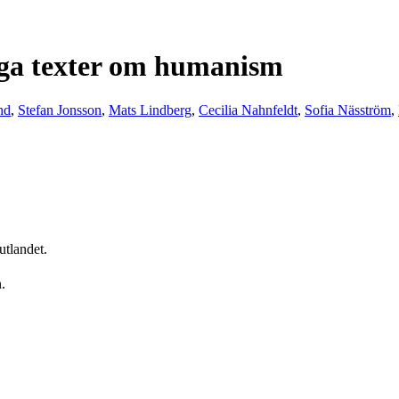
tiga texter om humanism
nd
,
Stefan Jonsson
,
Mats Lindberg
,
Cecilia Nahnfeldt
,
Sofia Näsström
,
utlandet.
.