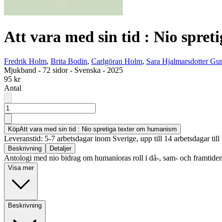
Att vara med sin tid : Nio spre
Fredrik Holm
,
Brita Bodin
,
Carlgöran Holm
,
Sara Hjalmarsdotter Gu
Mjukband
-
72 sidor
-
Svenska
-
2025
95 kr
Antal
Köp
Att vara med sin tid : Nio spretiga texter om humanism
Leveranstid: 5-7 arbetsdagar inom Sverige, upp till 14 arbetsdagar till 
Beskrivning
Detaljer
Antologi med nio bidrag om humanioras roll i då-, sam- och framtiden
Visa mer
Beskrivning