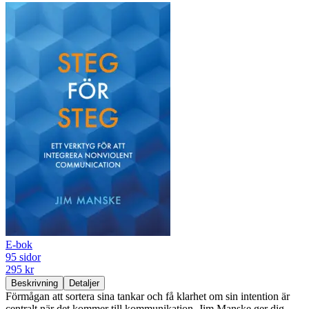
E-bok
95 sidor
295 kr
Beskrivning
Detaljer
Förmågan att sortera sina tankar och få klarhet om sin intention är
centralt när det kommer till kommunikation. Jim Manske ger dig