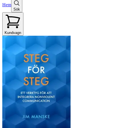
Hem
Sök
Kundvagn