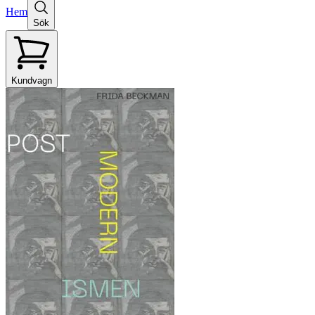
Hem
Sök
Kundvagn