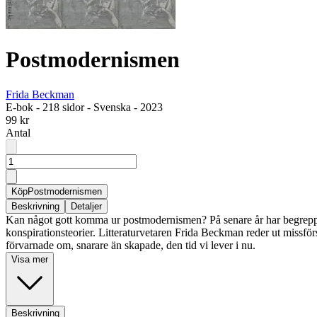
Postmodernismen
Frida Beckman
E-bok
-
218 sidor
-
Svenska
-
2023
99 kr
Antal
Köp
Postmodernismen
Beskrivning
Detaljer
Kan något gott komma ur postmodernismen? På senare år har begreppet p
konspirationsteorier. Litteraturvetaren Frida Beckman reder ut missför
förvarnade om, snarare än skapade, den tid vi lever i nu.
Visa mer
Beskrivning