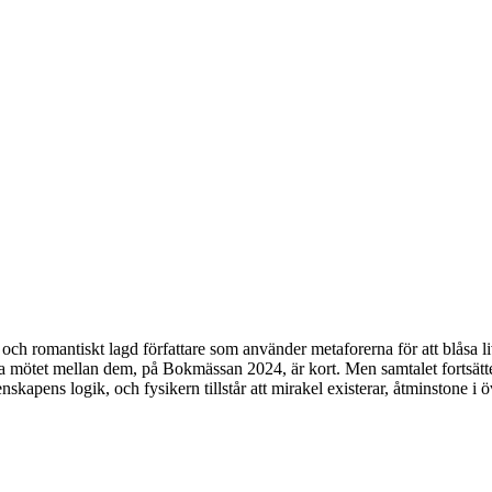
h romantiskt lagd författare som använder metaforerna för att blåsa liv
a mötet mellan dem, på Bokmässan 2024, är kort. Men samtalet fortsätte
skapens logik, och fysikern tillstår att mirakel existerar, åtminstone i ö