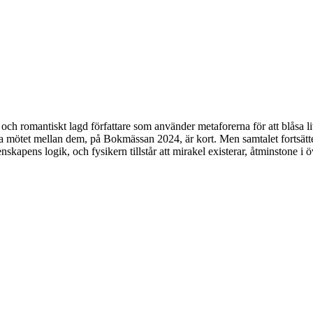
h romantiskt lagd författare som använder metaforerna för att blåsa liv
a mötet mellan dem, på Bokmässan 2024, är kort. Men samtalet fortsätte
skapens logik, och fysikern tillstår att mirakel existerar, åtminstone i ö