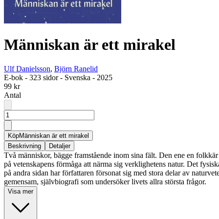
Människan är ett mirakel
Ulf Danielsson
,
Björn Ranelid
E-bok
-
323 sidor
-
Svenska
-
2025
99 kr
Antal
Köp
Människan är ett mirakel
Beskrivning
Detaljer
Två människor, bägge framstående inom sina fält. Den ene en folkkär oc
på vetenskapens förmåga att närma sig verklighetens natur. Det fysisk
på andra sidan har författaren försonat sig med stora delar av naturveten
gemensam, självbiografi som undersöker livets allra största frågor.
Visa mer