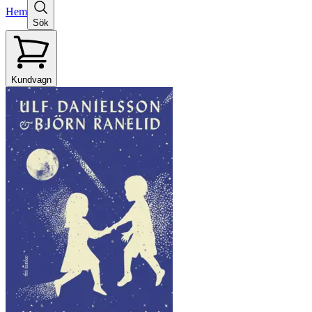
Hem
Sök
Kundvagn