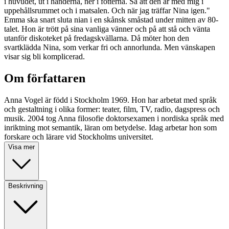
i huvudet, ut i händerna, ner i fötterna. Så att den är med mig i
uppehållsrummet och i matsalen. Och när jag träffar Nina igen."
Emma ska snart sluta nian i en skånsk småstad under mitten av 80-
talet. Hon är trött på sina vanliga vänner och på att stå och vänta
utanför diskoteket på fredagskvällarna. Då möter hon den
svartklädda Nina, som verkar fri och annorlunda. Men vänskapen
visar sig bli komplicerad.
Om författaren
Anna Vogel är född i Stockholm 1969. Hon har arbetat med språk
och gestaltning i olika former: teater, film, TV, radio, dagspress och
musik. 2004 tog Anna filosofie doktorsexamen i nordiska språk med
inriktning mot semantik, läran om betydelse. Idag arbetar hon som
forskare och lärare vid Stockholms universitet.
Visa mer
Beskrivning