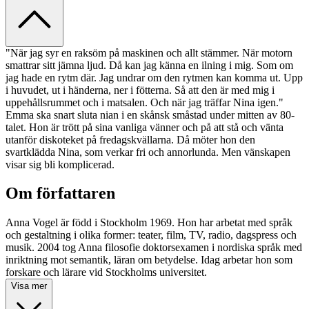
"När jag syr en raksöm på maskinen och allt stämmer. När motorn
smattrar sitt jämna ljud. Då kan jag känna en ilning i mig. Som om
jag hade en rytm där. Jag undrar om den rytmen kan komma ut. Upp
i huvudet, ut i händerna, ner i fötterna. Så att den är med mig i
uppehållsrummet och i matsalen. Och när jag träffar Nina igen."
Emma ska snart sluta nian i en skånsk småstad under mitten av 80-
talet. Hon är trött på sina vanliga vänner och på att stå och vänta
utanför diskoteket på fredagskvällarna. Då möter hon den
svartklädda Nina, som verkar fri och annorlunda. Men vänskapen
visar sig bli komplicerad.
Om författaren
Anna Vogel är född i Stockholm 1969. Hon har arbetat med språk
och gestaltning i olika former: teater, film, TV, radio, dagspress och
musik. 2004 tog Anna filosofie doktorsexamen i nordiska språk med
inriktning mot semantik, läran om betydelse. Idag arbetar hon som
forskare och lärare vid Stockholms universitet.
Visa mer