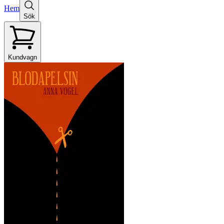
Hem
Sök
Kundvagn