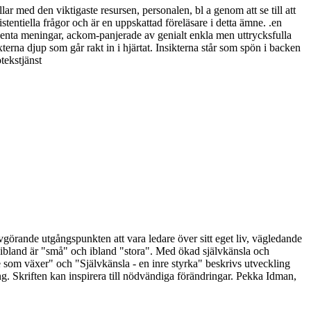
med den viktigaste resursen, personalen, bl a genom att se till att
stentiella frågor och är en uppskattad föreläsare i detta ämne. .en
ingenta meningar, ackom-panjerade av genialt enkla men uttrycksfulla
erna djup som går rakt in i hjärtat. Insikterna står som spön i backen
tekstjänst
vgörande utgångspunkten att vara ledare över sitt eget liv, vägledande
lla ibland är "små" och ibland "stora". Med ökad självkänsla och
nde som växer" och "Självkänsla - en inre styrka" beskrivs utveckling
ing. Skriften kan inspirera till nödvändiga förändringar. Pekka Idman,