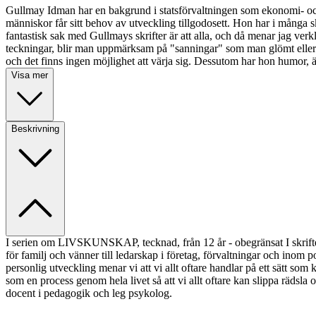
Gullmay Idman har en bakgrund i statsförvaltningen som ekonomi- och 
människor får sitt behov av utveckling tillgodosett. Hon har i många sk
fantastisk sak med Gullmays skrifter är att alla, och då menar jag ver
teckningar, blir man uppmärksam på "sanningar" som man glömt eller hit
och det finns ingen möjlighet att värja sig. Dessutom har hon humor, 
Visa mer
Beskrivning
I serien om LIVSKUNSKAP, tecknad, från 12 år - obegränsat I skriften b
för familj och vänner till ledarskap i företag, förvaltningar och inom p
personlig utveckling menar vi att vi allt oftare handlar på ett sätt som
som en process genom hela livet så att vi allt oftare kan slippa rädsla
docent i pedagogik och leg psykolog.