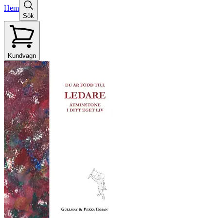
Hem
Sök
Kundvagn