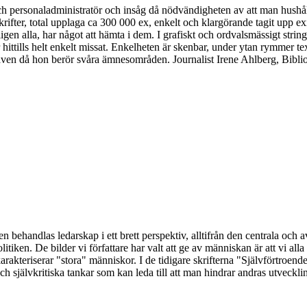
personaladministratör och insåg då nödvändigheten av att man hushållar 
rifter, total upplaga ca 300 000 ex, enkelt och klargörande tagit upp exi
kligen alla, har något att hämta i dem. I grafiskt och ordvalsmässigt str
tills helt enkelt missat. Enkelheten är skenbar, under ytan rymmer text
även då hon berör svåra ämnesområden. Journalist Irene Ahlberg, Biblio
ehandlas ledarskap i ett brett perspektiv, alltifrån den centrala och a
olitiken. De bilder vi författare har valt att ge av människan är att vi a
 karakteriserar "stora" människor. I de tidigare skrifterna "Självförtroe
 och självkritiska tankar som kan leda till att man hindrar andras utveckl