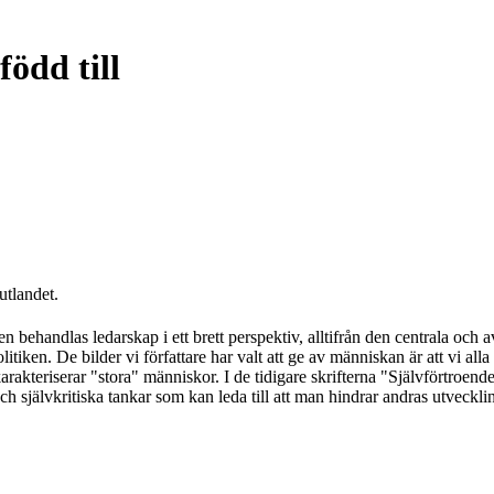
ödd till
utlandet.
ehandlas ledarskap i ett brett perspektiv, alltifrån den centrala och a
olitiken. De bilder vi författare har valt att ge av människan är att vi a
 karakteriserar "stora" människor. I de tidigare skrifterna "Självförtroe
 och självkritiska tankar som kan leda till att man hindrar andras utveckl