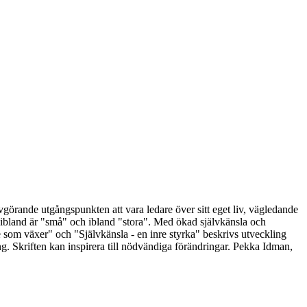
vgörande utgångspunkten att vara ledare över sitt eget liv, vägledande
lla ibland är "små" och ibland "stora". Med ökad självkänsla och
nde som växer" och "Självkänsla - en inre styrka" beskrivs utveckling
ing. Skriften kan inspirera till nödvändiga förändringar. Pekka Idman,