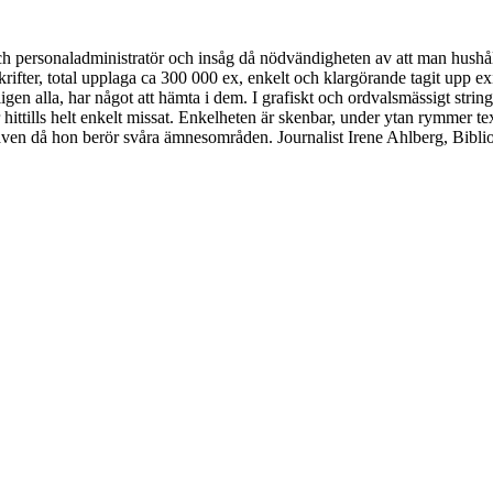
personaladministratör och insåg då nödvändigheten av att man hushållar 
rifter, total upplaga ca 300 000 ex, enkelt och klargörande tagit upp exi
kligen alla, har något att hämta i dem. I grafiskt och ordvalsmässigt str
tills helt enkelt missat. Enkelheten är skenbar, under ytan rymmer text
även då hon berör svåra ämnesområden. Journalist Irene Ahlberg, Biblio