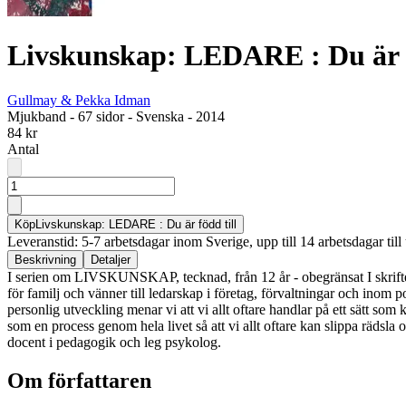
Livskunskap: LEDARE : Du är f
Gullmay & Pekka Idman
Mjukband
-
67 sidor
-
Svenska
-
2014
84 kr
Antal
Köp
Livskunskap: LEDARE : Du är född till
Leveranstid: 5-7 arbetsdagar inom Sverige, upp till 14 arbetsdagar till 
Beskrivning
Detaljer
I serien om LIVSKUNSKAP, tecknad, från 12 år - obegränsat I skriften b
för familj och vänner till ledarskap i företag, förvaltningar och inom p
personlig utveckling menar vi att vi allt oftare handlar på ett sätt som
som en process genom hela livet så att vi allt oftare kan slippa rädsla
docent i pedagogik och leg psykolog.
Om författaren