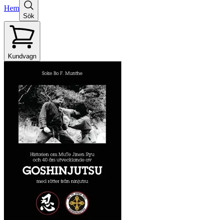
Hem
Sök
Kundvagn