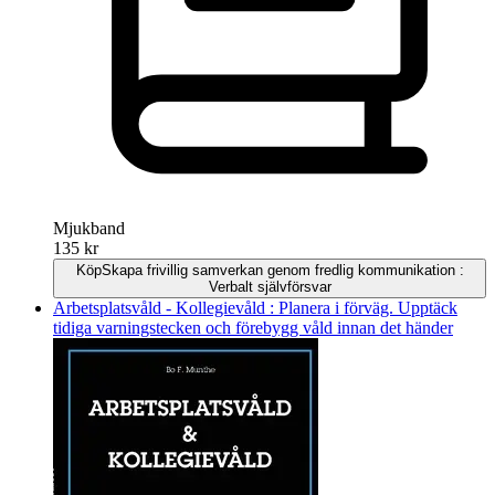
Mjukband
135 kr
Köp
Skapa frivillig samverkan genom fredlig kommunikation :
Verbalt självförsvar
Arbetsplatsvåld - Kollegievåld : Planera i förväg. Upptäck
tidiga varningstecken och förebygg våld innan det händer