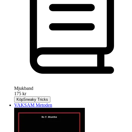
Mjukband
175 kr
Köp
Sneaky Tricks
VAKSAM Metoden