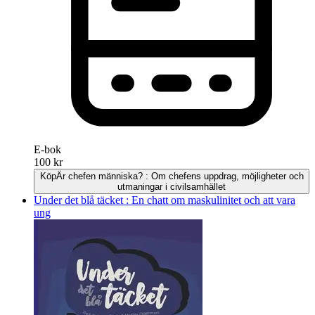
E-bok
100 kr
Köp
Är chefen människa? : Om chefens uppdrag, möjligheter och
utmaningar i civilsamhället
Under det blå täcket : En chatt om maskulinitet och att vara
ung