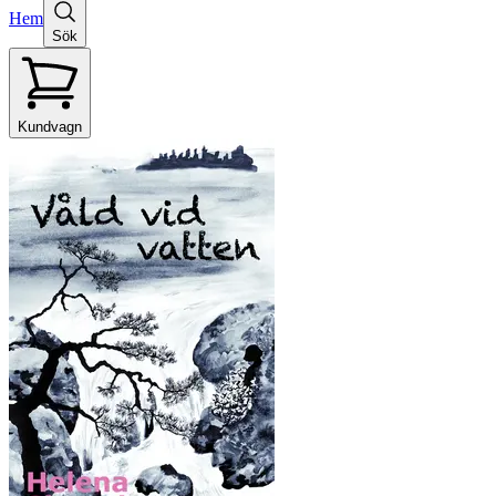
Hem
Sök
Kundvagn