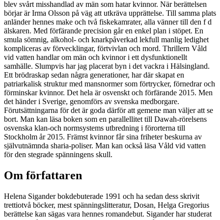
blev svårt misshandlad av män som hatar kvinnor. När berättelsen
börjar är Irma Olsson på väg att utkräva upprättelse. Till samma plats
anländer hennes make och två fiskekamrater, alla vänner till den f d
älskaren. Med förfärande precision går en enkel plan i stöpet. En
smula sömnig, alkohol- och knarkpåverkad lekfull manlig ledighet
kompliceras av förvecklingar, förtvivlan och mord. Thrillern Våld
vid vatten handlar om män och kvinnor i ett dysfunktionellt
samhälle. Slumpvis har jag placerat byn i det vackra i Hälsingland.
Ett brödraskap sedan några generationer, har där skapat en
patriarkalisk struktur med mansnormer som förtrycker, förnedrar och
förminskar kvinnor. Det hela är osvenskt och förfärande 2015. Men
det händer i Sverige, genomförs av svenska medborgare.
Förutsättningarna för det är goda därför att gemene man väljer att se
bort. Man kan läsa boken som en parallellitet till Dawah-rörelsens
osvenska klan-och normsystems utbredning i förorterna till
Stockholm år 2015. Främst kvinnor får sina friheter beskurna av
självutnämnda sharia-poliser. Man kan också läsa Våld vid vatten
för den stegrade spänningens skull.
Om författaren
Helena Sigander bokdebuterade 1991 och ha sedan dess skrivit
trettiotvå böcker, mest spänningslitteratur, Dosan, Helga Gregorius
berättelse kan sägas vara hennes romandebut. Sigander har studerat