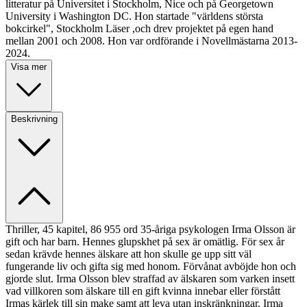
litteratur på Universitet i Stockholm, Nice och på Georgetown
University i Washington DC. Hon startade "världens största
bokcirkel", Stockholm Läser ,och drev projektet på egen hand
mellan 2001 och 2008. Hon var ordförande i Novellmästarna 2013-
2024.
Visa mer
Beskrivning
Thriller, 45 kapitel, 86 955 ord 35-åriga psykologen Irma Olsson är
gift och har barn. Hennes glupskhet på sex är omätlig. För sex år
sedan krävde hennes älskare att hon skulle ge upp sitt väl
fungerande liv och gifta sig med honom. Förvånat avböjde hon och
gjorde slut. Irma Olsson blev straffad av älskaren som varken insett
vad villkoren som älskare till en gift kvinna innebar eller förstått
Irmas kärlek till sin make samt att leva utan inskränkningar. Irma