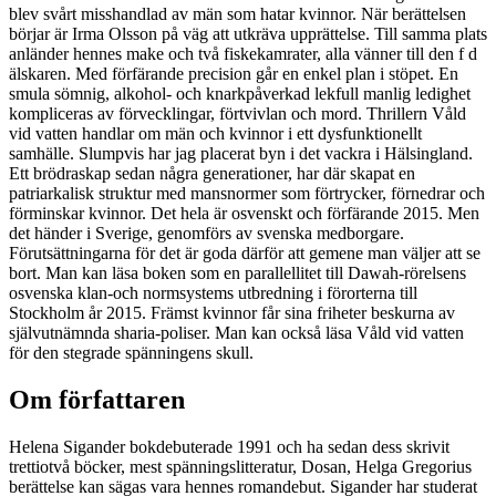
blev svårt misshandlad av män som hatar kvinnor. När berättelsen
börjar är Irma Olsson på väg att utkräva upprättelse. Till samma plats
anländer hennes make och två fiskekamrater, alla vänner till den f d
älskaren. Med förfärande precision går en enkel plan i stöpet. En
smula sömnig, alkohol- och knarkpåverkad lekfull manlig ledighet
kompliceras av förvecklingar, förtvivlan och mord. Thrillern Våld
vid vatten handlar om män och kvinnor i ett dysfunktionellt
samhälle. Slumpvis har jag placerat byn i det vackra i Hälsingland.
Ett brödraskap sedan några generationer, har där skapat en
patriarkalisk struktur med mansnormer som förtrycker, förnedrar och
förminskar kvinnor. Det hela är osvenskt och förfärande 2015. Men
det händer i Sverige, genomförs av svenska medborgare.
Förutsättningarna för det är goda därför att gemene man väljer att se
bort. Man kan läsa boken som en parallellitet till Dawah-rörelsens
osvenska klan-och normsystems utbredning i förorterna till
Stockholm år 2015. Främst kvinnor får sina friheter beskurna av
självutnämnda sharia-poliser. Man kan också läsa Våld vid vatten
för den stegrade spänningens skull.
Om författaren
Helena Sigander bokdebuterade 1991 och ha sedan dess skrivit
trettiotvå böcker, mest spänningslitteratur, Dosan, Helga Gregorius
berättelse kan sägas vara hennes romandebut. Sigander har studerat