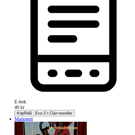
E-bok
40 kr
Köp
Ridå : Eva S:t Clair-noveller
Marionett