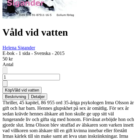
Våld vid vatten
Helena Sigander
E-bok
-
1 sida
-
Svenska
-
2015
50 kr
Antal
Köp
Våld vid vatten
Beskrivning
Detaljer
Thriller, 45 kapitel, 86 955 ord 35-åriga psykologen Irma Olsson är
gift och har barn. Hennes glupskhet på sex är omätlig. För sex år
sedan krävde hennes älskare att hon skulle ge upp sitt väl
fungerande liv och gifta sig med honom. Förvånat avböjde hon och
gjorde slut. Irma Olsson blev straffad av älskaren som varken insett
vad villkoren som älskare till en gift kvinna innebar eller förstått
Irmas kärlek till sin make samt att leva utan inskränkningar. Irma