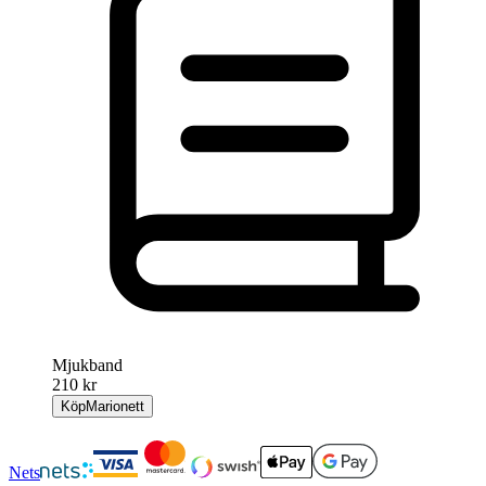
Mjukband
210 kr
Köp
Marionett
Nets