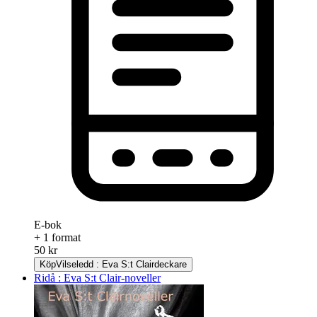
E-bok
+ 1 format
50 kr
Köp
Vilseledd : Eva S:t Clairdeckare
Ridå : Eva S:t Clair-noveller