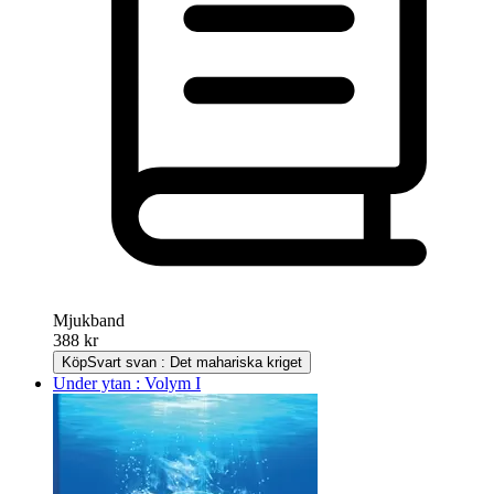
Mjukband
388 kr
Köp
Svart svan : Det mahariska kriget
Under ytan : Volym I