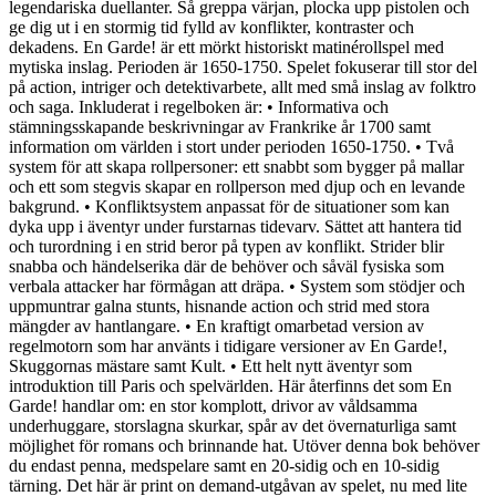
legendariska duellanter. Så greppa värjan, plocka upp pistolen och
ge dig ut i en stormig tid fylld av konflikter, kontraster och
dekadens. En Garde! är ett mörkt historiskt matinérollspel med
mytiska inslag. Perioden är 1650-1750. Spelet fokuserar till stor del
på action, intriger och detektivarbete, allt med små inslag av folktro
och saga. Inkluderat i regelboken är: • Informativa och
stämningsskapande beskrivningar av Frankrike år 1700 samt
information om världen i stort under perioden 1650-1750. • Två
system för att skapa rollpersoner: ett snabbt som bygger på mallar
och ett som stegvis skapar en rollperson med djup och en levande
bakgrund. • Konfliktsystem anpassat för de situationer som kan
dyka upp i äventyr under furstarnas tidevarv. Sättet att hantera tid
och turordning i en strid beror på typen av konflikt. Strider blir
snabba och händelserika där de behöver och såväl fysiska som
verbala attacker har förmågan att dräpa. • System som stödjer och
uppmuntrar galna stunts, hisnande action och strid med stora
mängder av hantlangare. • En kraftigt omarbetad version av
regelmotorn som har använts i tidigare versioner av En Garde!,
Skuggornas mästare samt Kult. • Ett helt nytt äventyr som
introduktion till Paris och spelvärlden. Här återfinns det som En
Garde! handlar om: en stor komplott, drivor av våldsamma
underhuggare, storslagna skurkar, spår av det övernaturliga samt
möjlighet för romans och brinnande hat. Utöver denna bok behöver
du endast penna, medspelare samt en 20-sidig och en 10-sidig
tärning. Det här är print on demand-utgåvan av spelet, nu med lite