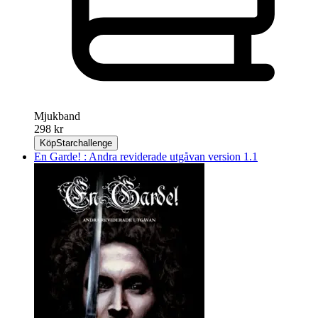
Mjukband
298 kr
Köp
Starchallenge
En Garde! : Andra reviderade utgåvan version 1.1