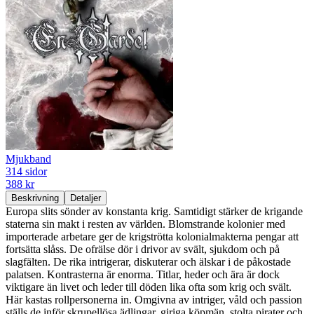
Mjukband
314 sidor
388 kr
Beskrivning
Detaljer
Europa slits sönder av konstanta krig. Samtidigt stärker de krigande
staterna sin makt i resten av världen. Blomstrande kolonier med
importerade arbetare ger de krigströtta kolonialmakterna pengar att
fortsätta slåss. De ofrälse dör i drivor av svält, sjukdom och på
slagfälten. De rika intrigerar, diskuterar och älskar i de påkostade
palatsen. Kontrasterna är enorma. Titlar, heder och ära är dock
viktigare än livet och leder till döden lika ofta som krig och svält.
Här kastas rollpersonerna in. Omgivna av intriger, våld och passion
ställs de inför skrupellösa ädlingar, giriga köpmän, stolta pirater och