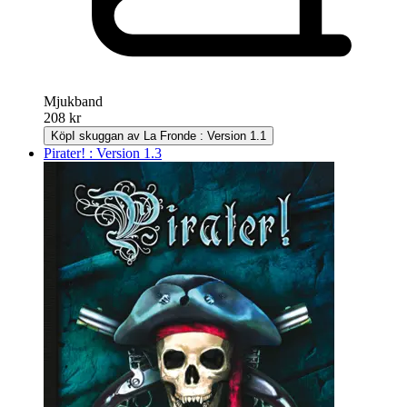
Mjukband
208 kr
Köp
I skuggan av La Fronde : Version 1.1
Pirater! : Version 1.3