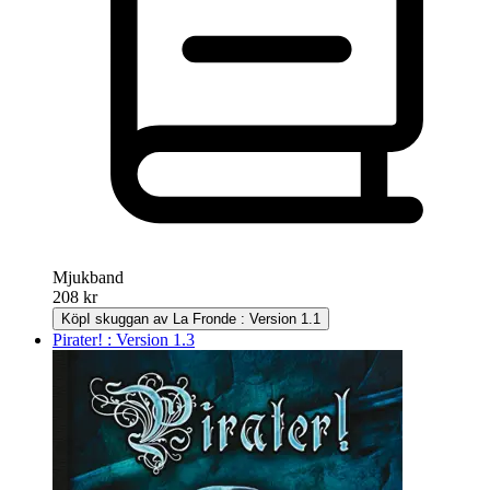
Mjukband
208 kr
Köp
I skuggan av La Fronde : Version 1.1
Pirater! : Version 1.3