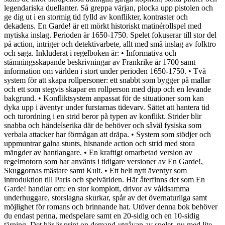
legendariska duellanter. Så greppa värjan, plocka upp pistolen och
ge dig ut i en stormig tid fylld av konflikter, kontraster och
dekadens. En Garde! är ett mörkt historiskt matinérollspel med
mytiska inslag. Perioden är 1650-1750. Spelet fokuserar till stor del
på action, intriger och detektivarbete, allt med små inslag av folktro
och saga. Inkluderat i regelboken är: • Informativa och
stämningsskapande beskrivningar av Frankrike år 1700 samt
information om världen i stort under perioden 1650-1750. • Två
system för att skapa rollpersoner: ett snabbt som bygger på mallar
och ett som stegvis skapar en rollperson med djup och en levande
bakgrund. • Konfliktsystem anpassat för de situationer som kan
dyka upp i äventyr under furstarnas tidevarv. Sättet att hantera tid
och turordning i en strid beror på typen av konflikt. Strider blir
snabba och händelserika där de behöver och såväl fysiska som
verbala attacker har förmågan att dräpa. • System som stödjer och
uppmuntrar galna stunts, hisnande action och strid med stora
mängder av hantlangare. • En kraftigt omarbetad version av
regelmotorn som har använts i tidigare versioner av En Garde!,
Skuggornas mästare samt Kult. • Ett helt nytt äventyr som
introduktion till Paris och spelvärlden. Här återfinns det som En
Garde! handlar om: en stor komplott, drivor av våldsamma
underhuggare, storslagna skurkar, spår av det övernaturliga samt
möjlighet för romans och brinnande hat. Utöver denna bok behöver
du endast penna, medspelare samt en 20-sidig och en 10-sidig
tärning. Det här är print on demand-utgåvan av spelet, nu med lite