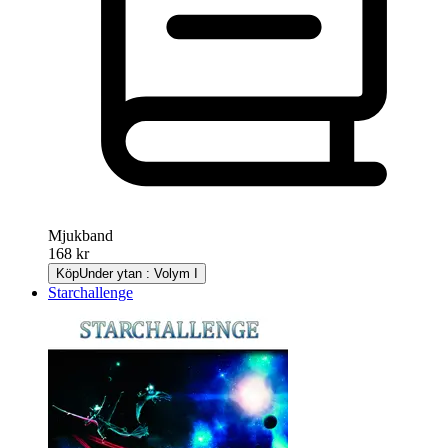
Mjukband
168 kr
Köp
Under ytan : Volym I
Starchallenge