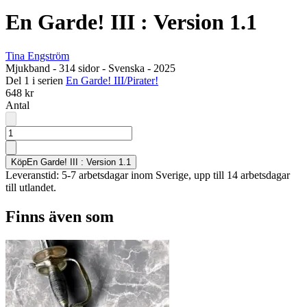
En Garde! III : Version 1.1
Tina Engström
Mjukband
-
314 sidor
-
Svenska
-
2025
Del 1 i serien
En Garde! III/Pirater!
648 kr
Antal
Köp
En Garde! III : Version 1.1
Leveranstid: 5-7 arbetsdagar inom Sverige, upp till 14 arbetsdagar
till utlandet.
Finns även som