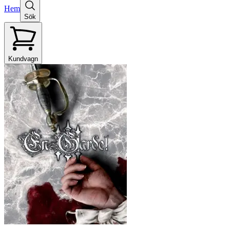
Hem
Sök
Kundvagn