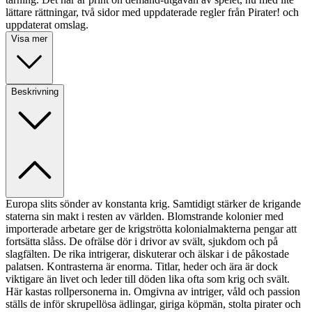
lättare rättningar, två sidor med uppdaterade regler från Pirater! och
uppdaterat omslag.
Visa mer
Beskrivning
Europa slits sönder av konstanta krig. Samtidigt stärker de krigande
staterna sin makt i resten av världen. Blomstrande kolonier med
importerade arbetare ger de krigströtta kolonialmakterna pengar att
fortsätta slåss. De ofrälse dör i drivor av svält, sjukdom och på
slagfälten. De rika intrigerar, diskuterar och älskar i de påkostade
palatsen. Kontrasterna är enorma. Titlar, heder och ära är dock
viktigare än livet och leder till döden lika ofta som krig och svält.
Här kastas rollpersonerna in. Omgivna av intriger, våld och passion
ställs de inför skrupellösa ädlingar, giriga köpmän, stolta pirater och