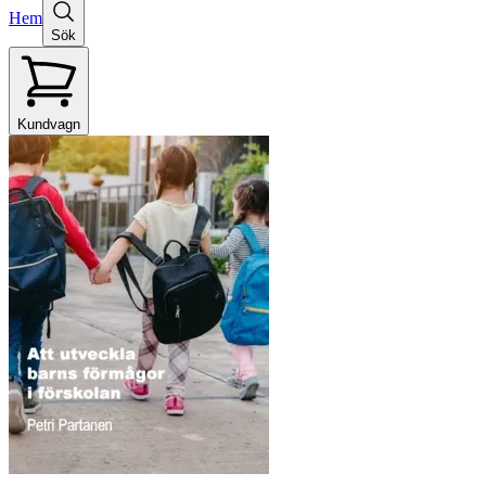
Hem
Sök
Kundvagn