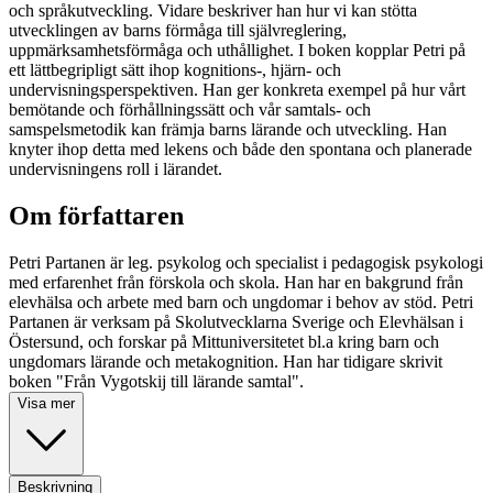
och språkutveckling. Vidare beskriver han hur vi kan stötta
utvecklingen av barns förmåga till självreglering,
uppmärksamhetsförmåga och uthållighet. I boken kopplar Petri på
ett lättbegripligt sätt ihop kognitions-, hjärn- och
undervisningsperspektiven. Han ger konkreta exempel på hur vårt
bemötande och förhållningssätt och vår samtals- och
samspelsmetodik kan främja barns lärande och utveckling. Han
knyter ihop detta med lekens och både den spontana och planerade
undervisningens roll i lärandet.
Om författaren
Petri Partanen är leg. psykolog och specialist i pedagogisk psykologi
med erfarenhet från förskola och skola. Han har en bakgrund från
elevhälsa och arbete med barn och ungdomar i behov av stöd. Petri
Partanen är verksam på Skolutvecklarna Sverige och Elevhälsan i
Östersund, och forskar på Mittuniversitetet bl.a kring barn och
ungdomars lärande och metakognition. Han har tidigare skrivit
boken "Från Vygotskij till lärande samtal".
Visa mer
Beskrivning