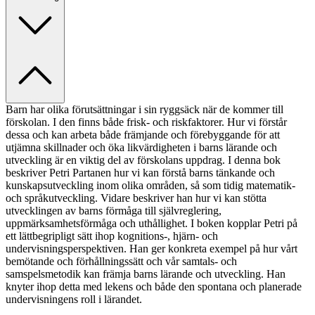
Barn har olika förutsättningar i sin ryggsäck när de kommer till
förskolan. I den finns både frisk- och riskfaktorer. Hur vi förstår
dessa och kan arbeta både främjande och förebyggande för att
utjämna skillnader och öka likvärdigheten i barns lärande och
utveckling är en viktig del av förskolans uppdrag. I denna bok
beskriver Petri Partanen hur vi kan förstå barns tänkande och
kunskapsutveckling inom olika områden, så som tidig matematik-
och språkutveckling. Vidare beskriver han hur vi kan stötta
utvecklingen av barns förmåga till självreglering,
uppmärksamhetsförmåga och uthållighet. I boken kopplar Petri på
ett lättbegripligt sätt ihop kognitions-, hjärn- och
undervisningsperspektiven. Han ger konkreta exempel på hur vårt
bemötande och förhållningssätt och vår samtals- och
samspelsmetodik kan främja barns lärande och utveckling. Han
knyter ihop detta med lekens och både den spontana och planerade
undervisningens roll i lärandet.