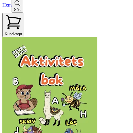
Hem
Sök
Kundvagn