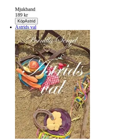
Mjukband
189 kr
Köp
Astrid
Astrids val