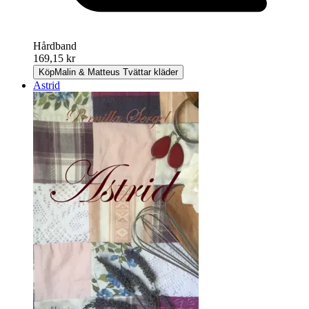
Hårdband
169,15 kr
Köp
Malin & Matteus Tvättar kläder
Astrid