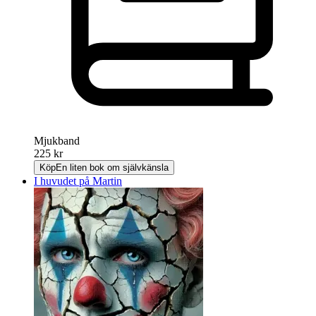
Mjukband
225 kr
Köp
En liten bok om självkänsla
I huvudet på Martin