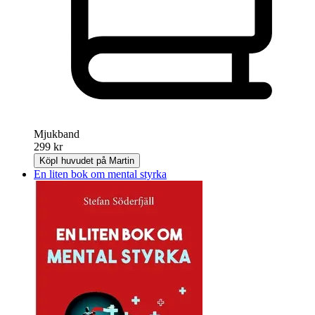
Mjukband
299 kr
Köp
I huvudet på Martin
En liten bok om mental styrka