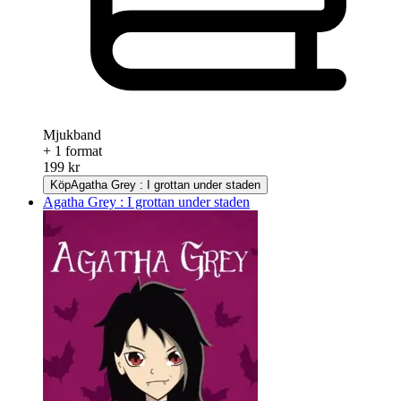
Mjukband
+ 1 format
199 kr
Köp
Agatha Grey : I grottan under staden
Agatha Grey : I grottan under staden