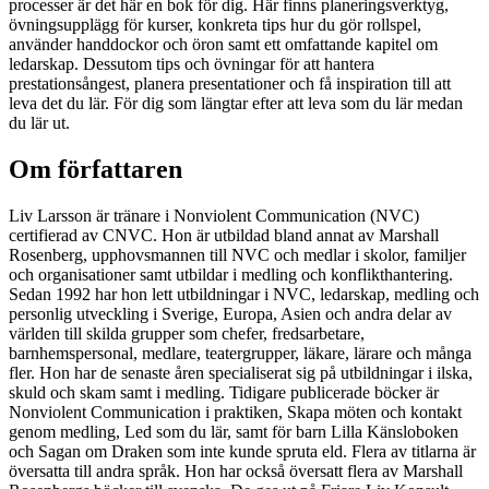
processer är det här en bok för dig. Här finns planeringsverktyg,
övningsupplägg för kurser, konkreta tips hur du gör rollspel,
använder handdockor och öron samt ett omfattande kapitel om
ledarskap. Dessutom tips och övningar för att hantera
prestationsångest, planera presentationer och få inspiration till att
leva det du lär. För dig som längtar efter att leva som du lär medan
du lär ut.
Om författaren
Liv Larsson är tränare i Nonviolent Communication (NVC)
certifierad av CNVC. Hon är utbildad bland annat av Marshall
Rosenberg, upphovsmannen till NVC och medlar i skolor, familjer
och organisationer samt utbildar i medling och konflikthantering.
Sedan 1992 har hon lett utbildningar i NVC, ledarskap, medling och
personlig utveckling i Sverige, Europa, Asien och andra delar av
världen till skilda grupper som chefer, fredsarbetare,
barnhemspersonal, medlare, teatergrupper, läkare, lärare och många
fler. Hon har de senaste åren specialiserat sig på utbildningar i ilska,
skuld och skam samt i medling. Tidigare publicerade böcker är
Nonviolent Communication i praktiken, Skapa möten och kontakt
genom medling, Led som du lär, samt för barn Lilla Känsloboken
och Sagan om Draken som inte kunde spruta eld. Flera av titlarna är
översatta till andra språk. Hon har också översatt flera av Marshall