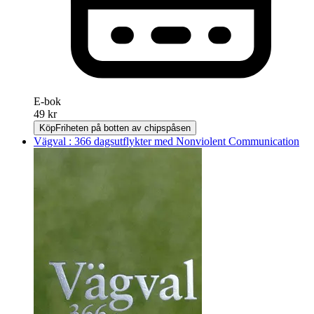
E-bok
49 kr
Köp
Friheten på botten av chipspåsen
Vägval : 366 dagsutflykter med Nonviolent Communication