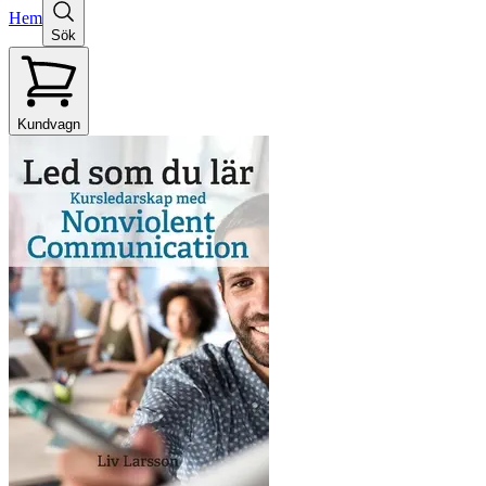
Hem
Sök
Kundvagn