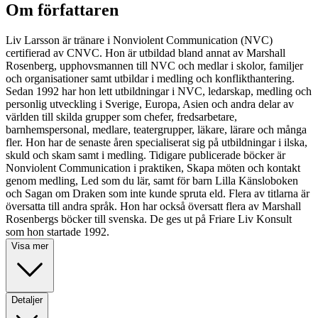
Om författaren
Liv Larsson är tränare i Nonviolent Communication (NVC)
certifierad av CNVC. Hon är utbildad bland annat av Marshall
Rosenberg, upphovsmannen till NVC och medlar i skolor, familjer
och organisationer samt utbildar i medling och konflikthantering.
Sedan 1992 har hon lett utbildningar i NVC, ledarskap, medling och
personlig utveckling i Sverige, Europa, Asien och andra delar av
världen till skilda grupper som chefer, fredsarbetare,
barnhemspersonal, medlare, teatergrupper, läkare, lärare och många
fler. Hon har de senaste åren specialiserat sig på utbildningar i ilska,
skuld och skam samt i medling. Tidigare publicerade böcker är
Nonviolent Communication i praktiken, Skapa möten och kontakt
genom medling, Led som du lär, samt för barn Lilla Känsloboken
och Sagan om Draken som inte kunde spruta eld. Flera av titlarna är
översatta till andra språk. Hon har också översatt flera av Marshall
Rosenbergs böcker till svenska. De ges ut på Friare Liv Konsult
som hon startade 1992.
Visa mer
Detaljer