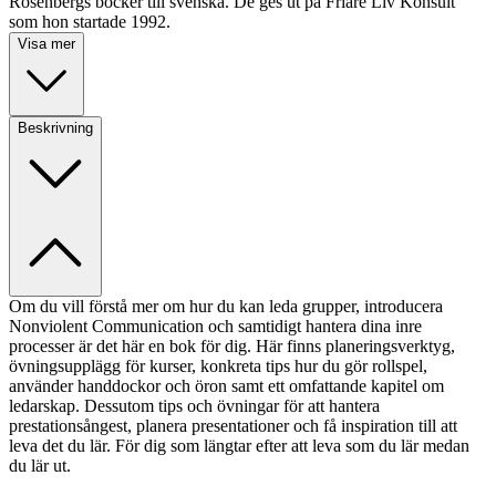
Rosenbergs böcker till svenska. De ges ut på Friare Liv Konsult
som hon startade 1992.
Visa mer
Beskrivning
Om du vill förstå mer om hur du kan leda grupper, introducera
Nonviolent Communication och samtidigt hantera dina inre
processer är det här en bok för dig. Här finns planeringsverktyg,
övningsupplägg för kurser, konkreta tips hur du gör rollspel,
använder handdockor och öron samt ett omfattande kapitel om
ledarskap. Dessutom tips och övningar för att hantera
prestationsångest, planera presentationer och få inspiration till att
leva det du lär. För dig som längtar efter att leva som du lär medan
du lär ut.