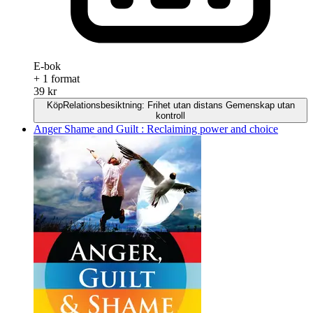
E-bok
+ 1 format
39 kr
Köp
Relationsbesiktning: Frihet utan distans Gemenskap utan
kontroll
Anger Shame and Guilt : Reclaiming power and choice